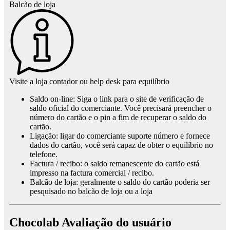
Balcão de loja
Rocky Road 200g $ 16.00 Add to cart; Bum Cum Bar $
26.50 Add to cart; Something Sweet To Suck On Heart $
42.90 Add to cart; Your face between ...
https://www.chocolab.com.au/product-category/shop-by-
recipient/chocolate-adult-gifts/
Visite a loja contador ou help desk para equilíbrio
Saldo on-line: Siga o link para o site de verificação de
saldo oficial do comerciante. Você precisará preencher o
número do cartão e o pin a fim de recuperar o saldo do
cartão.
Ligação: ligar do comerciante suporte número e fornece
dados do cartão, você será capaz de obter o equilíbrio no
telefone.
Factura / recibo: o saldo remanescente do cartão está
impresso na factura comercial / recibo.
Balcão de loja: geralmente o saldo do cartão poderia ser
pesquisado no balcão de loja ou a loja
Chocolab Avaliação do usuário