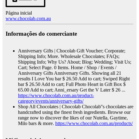
Página inicial
www.chocolab.com.au
Informações do comerciante
Anniversary Gifts | Chocolab
Gift Voucher; Corporate;
Shipping Info; More. Wholesale Chocolates; FAQs;
Shipping Info; Why Us? About; Blog; Wedding; Visit Us;
Cart; Select Page. 0 Items. Home / Shop / Events /
Anniversary Gifts Anniversary Gifts. Showing all 21
results I Love You bar $ 26.50 Add to cart; Swiped Right
bar $ 26.50 Add to cart; Full Photo Heart in Gift Box $
65.00 Add to cart; Anni_ersary Get the V Later $ 26 ...
https://www.chocolab.com.au/product-
category/events/anniversary-gifts/
Shop All Chocolates | Chocolab
Chocolab''s chocolates are
handcrafted using the finest fresh ingredients. Browse our
range now to discover the likes of our Nutella, Gaytime,
Milo bars & more.
https://www.chocolab.com.au/products/