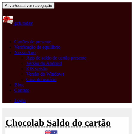
Ativar/desativar navegação
gcb.today
Cartões de presente
Verificação de equilíbrio
Nosso App
App de saldo de cartão presente
Versão do Android
iOS versão
Versão do Windows
Guia do usuário
Blog
Contato
Login
Chocolab Saldo do cartão