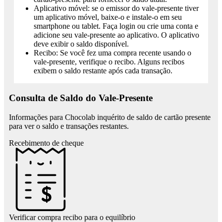
Certificate $ 50.00 – $ 200.00 Read More; Cookies &
Aplicativo móvel: se o emissor do vale-presente tiver
Cream $ 10.00 Add to cart; Milk 100s & 1000s Love
um aplicativo móvel, baixe-o e instale-o em seu
Heart Chocolate Pop. Rated 4.50 out of 5 $ 4.50 Add to
smartphone ou tablet. Faça login ou crie uma conta e
cart; Happy Photo Message Bar $ 42.00 Add to cart; The
adicione seu vale-presente ao aplicativo. O aplicativo
Ultimate Easter Slab. Rated 5.00 out of 5 $ 26.50 Add to
deve exibir o saldo disponível.
cart; Wanna put your tackle in my box? Rated 5.00 out of
Recibo: Se você fez uma compra recente usando o
5 $ 26.50 Add to cart; White Chocolate Cookie Malt
vale-presente, verifique o recibo. Alguns recibos
Crunch ...
exibem o saldo restante após cada transação.
https://www.chocolab.com.au/products/congratulations-
chocolates/
Parent Gifts - Chocolab
Gift Voucher; Corporate; Shipping
Consulta de Saldo do Vale-Presente
Info; More. Wholesale Chocolates; FAQs; Shipping Info;
Why Us? About; Blog; Wedding; Visit Us; Cart; Select
Informações para Chocolab inquérito de saldo de cartão presente
Page. 0 Items. Home / Shop / Shop By Recipient / Parent
para ver o saldo e transações restantes.
Gifts Parent Gifts. Showing all 9 results Giant Freckle
Block. Rated 5.00 out of 5 $ 10.00 Add to cart; Milk
Recebimento de cheque
Chocolate Rocky Road 200g $ 16.00 Add to cart; Hearts
and M&Ms Picture Message Bar. Rated ...
https://www.chocolab.com.au/product-category/shop-by-
recipient/chocolate-parent-gifts/
Adult Gifts - Chocolab
Gift Voucher; Corporate; Shipping
Info; More. Wholesale Chocolates; FAQs; Shipping Info;
Why Us? About; Blog; Wedding; Visit Us; Cart; Select
Page. 0 Items. Home / Shop / Shop By Recipient / Adult
Verificar compra recibo para o equilíbrio
Gifts Adult Gifts. Showing all 13 results Dark Chocolate