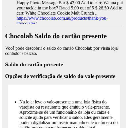
Happy Photo Message Bar $ 42.00 Add to cart; Wanna put
your tackle in my box? Rated 5.00 out of 5 $ 26.50 Add to
cart; White Chocolate Cookie Malt Crunch ...
https://www.chocolab.com.au/products/thank-you-
chocolates/
Teacher Gifts | Chocolab
Gift Voucher; Corporate;
Shipping Info; More. Wholesale Chocolates; FAQs;
Chocolab Saldo do cartão presente
Shipping Info; Why Us? About; Blog; Wedding; Visit Us;
Cart; Select Page. 0 Items. Home / Shop / Shop By
Você pode descobrir o saldo do cartão Chocolab por visita loja
Recipient / Teacher Gifts Teacher Gifts. Showing all 12
contador / balcão.
results Dark Chocolate Rocky Road 200g $ 16.00 Add to
cart; Freckle Heart. Rated 5.00 out of 5 $ 14.00 Add to
Saldo do cartão presente
cart; Giant Freckle Block. Rated 5.00 out of 5 $ 10 ...
https://www.chocolab.com.au/product-category/shop-by-
recipient/chocolate-teacher-gifts/
Opções de verificação de saldo do vale-presente
gifts - Chocolab
Gift Voucher; Corporate; Shipping Info;
More. Wholesale Chocolates; FAQs; Shipping Info; Why
Us? About; Blog; Wedding; Visit Us; Cart; Select Page. 0
Items. Home / Shop / Products tagged “gifts ” gifts.
Showing all 7 results. Hearts and M&Ms Picture Message
Na loja: leve o vale-presente a uma loja física do
Bar. Rated 5.00 out of 5 $ 42.00 Add to cart; White Malt
varejista ou restaurante que emitiu o vale-presente.
Crunch Message Bar $ 32.90 Add to cart; Deluxe Heart
Aproxime-se de um funcionário da loja ou caixa e
Creation Message Bar ...
solicite ajuda para verificar o saldo. Eles geralmente
https://www.chocolab.com.au/product-tag/gifts/
podem digitalizar ou inserir manualmente o número do
Congratulations Chocolate Gifts | Chocolab
Gift
cartão-presente para fornecer o saldo atual.