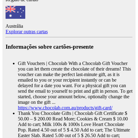
Austrália
Explorar outras cartas
Informações sobre cartões-presente
Gift Vouchers | Chocolab
With a Chocolab Gift Voucher
you can let them create the chocolate of their dreams! This
voucher can make the perfect last-minute gift, as it is
emailed to you or your recipient instantly or can be
delayed for a date you want. For a physical gift you can
send the email to yourself to print and gift in person. To get
started, choose your amount below, optionally change the
image on the gift ...
https://www.chocolab.com.au/products/gift-card/
Thank You Chocolate Gifts | Chocolab
Gift Certificate $
50.00 – $ 200.00 Read More; Cookies & Cream $ 10.00
Add to cart; Milk 100s & 1000s Love Heart Chocolate
Pop. Rated 4.50 out of 5 $ 4.50 Add to cart; The Ultimate
Easter Slab. Rated 5.00 out of 5 $ 26.50 Add to cart;