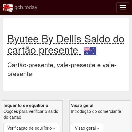
gcb.today
Ativa
nave
Byutee By Dellis Saldo do
cartão presente
Cartão-presente, vale-presente e vale-
presente
Inquérito de equilíbrio
Visão geral
Opções para verificar o saldo
Introdução do comerciante
do cartão
Verificação de equilíbrio »
Visão geral »