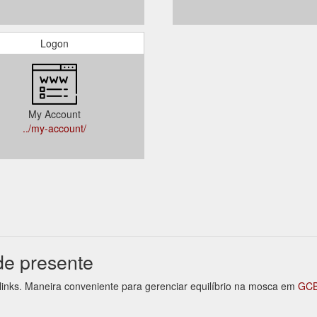
Logon
My Account
../my-account/
de presente
 links. Maneira conveniente para gerenciar equilíbrio na mosca em
GCB