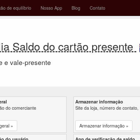
ção de equilíbrio
Nosso App
Blog
Contato
ia Saldo do cartão presente
e e vale-presente
eral
Armazenar informação
ção do comerciante
Site da loja, número de contato, 
geral »
Armazenar informação »
ão do usuário
App de verificação de saldo