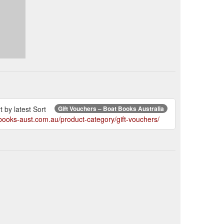
 by latest Sort
Gift Vouchers – Boat Books Australia
books-aust.com.au/product-category/gift-vouchers/