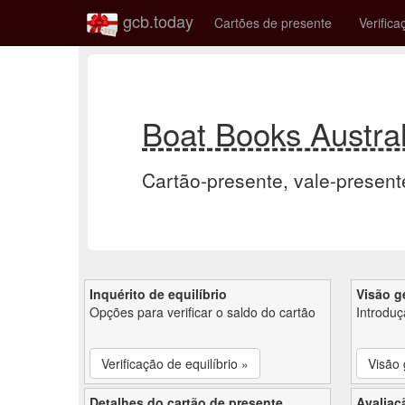
gcb.today
Cartões de presente
Verifica
Boat Books Austral
Cartão-presente, vale-present
Inquérito de equilíbrio
Visão g
Opções para verificar o saldo do cartão
Introdu
Verificação de equilíbrio »
Visão 
Detalhes do cartão de presente
Avaliaç