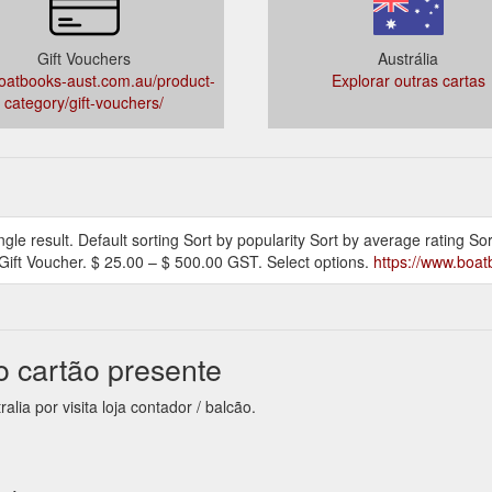
Gift Vouchers
Austrália
atbooks-aust.com.au/product-
Explorar outras cartas
category/gift-vouchers/
le result. Default sorting Sort by popularity Sort by average rating Sort
. Gift Voucher. $ 25.00 – $ 500.00 GST. Select options.
https://www.boat
o cartão presente
lia por visita loja contador / balcão.