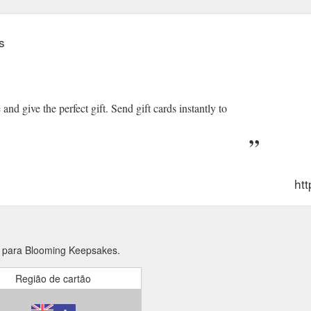
s
d give the perfect gift. Send gift cards instantly to
ht
s para Blooming Keepsakes.
Região de cartão