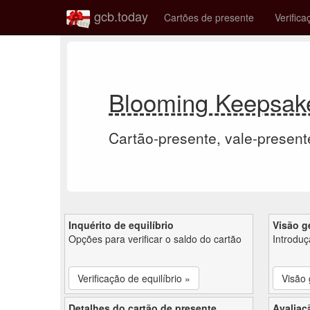
gcb.today
Cartões de presente
Verifica
Blooming Keepsake
Cartão-presente, vale-present
Inquérito de equilíbrio
Visão g
Opções para verificar o saldo do cartão
Introdu
Verificação de equilíbrio »
Visão 
Detalhes do cartão de presente
Avaliaç