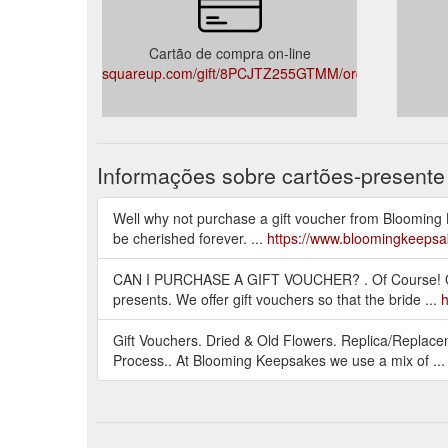
Cartão de compra on-line
squareup.com/gift/8PCJTZ255GTMM/order
Informações sobre cartões-presente
Well why not purchase a gift voucher from Blooming K
be cherished forever. ...
https://www.bloomingkeepsa
CAN I PURCHASE A GIFT VOUCHER? ​. Of Course! Ou
presents. We offer gift vouchers so that the bride ...
h
Gift Vouchers. Dried & Old Flowers. Replica/Replace
Process.. At Blooming Keepsakes we use a mix of ..