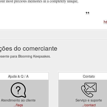
ur most precious memories in a completely unique,
h
ções do comerciante
resente para Blooming Keepsakes.
Ajuda & Q / A
Contato
Atendimento ao cliente
Serviço e suporte
../faqs
../contact