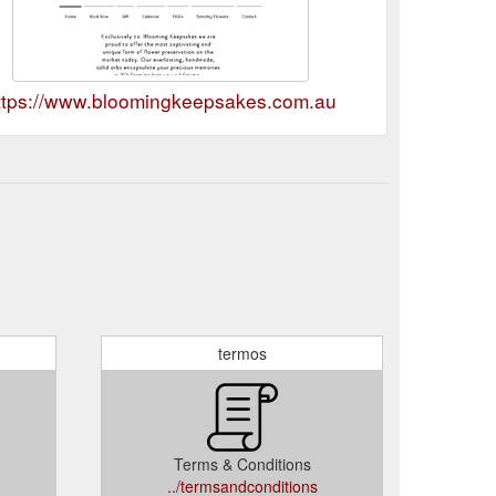
ttps://www.bloomingkeepsakes.com.au
termos
Terms & Conditions
../termsandconditions