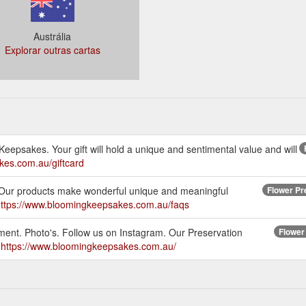
Austrália
Explorar outras cartas
eepsakes. Your gift will hold a unique and sentimental value and will
kes.com.au/giftcard
r products make wonderful unique and meaningful
Flower Pr
ttps://www.bloomingkeepsakes.com.au/faqs
ment. Photo's. Follow us on Instagram. Our Preservation
Flower
.
https://www.bloomingkeepsakes.com.au/