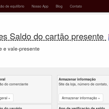
ção de equilíbrio
Nosso App
Blog
Contato
s Saldo do cartão presente
e e vale-presente
eral
Armazenar informação
ção do comerciante
Site da loja, número de contato, 
geral »
Armazenar informação »
ão do usuário
App de verificação de saldo