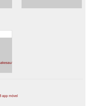
sakesau/
 app móvel