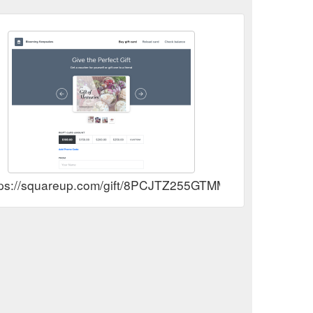
tps://squareup.com/gift/8PCJTZ255GTMM/order