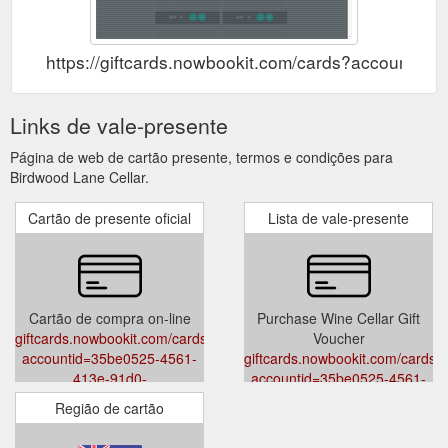
https://giftcards.nowbookit.com/cards?accoun
Links de vale-presente
Página de web de cartão presente, termos e condições para
Birdwood Lane Cellar.
Cartão de presente oficial
Lista de vale-presente
Cartão de compra on-line
Purchase Wine Cellar Gift
giftcards.nowbookit.com/cards?
Voucher
accountid=35be0525-4561-
giftcards.nowbookit.com/cards?
413e-91d0-
accountid=35be0525-4561-
53fa725ea755&venueid=5760&theme=blueGrey&accent=0,149,135
413e-91d0-
Região de cartão
53fa725ea755&venueid=5760&t