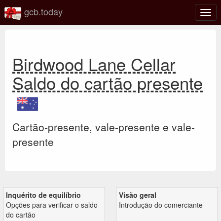
gcb.today
Ativa
nave
Birdwood Lane Cellar
Saldo do cartão presente
Cartão-presente, vale-presente e vale-
presente
Inquérito de equilíbrio
Visão geral
Opções para verificar o saldo
Introdução do comerciante
do cartão