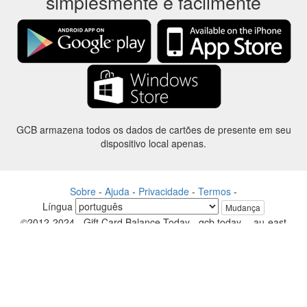
simplesmente e facilmente
GCB armazena todos os dados de cartões de presente em seu
dispositivo local apenas.
Sobre
-
Ajuda
-
Privacidade
-
Termos
-
Língua
Mudança
©2012-2024 - Gift Card Balance Today - gcb.today - -au-east
Todos os nomes de produtos, logotipos, marcas comerciais e marcas
são propriedade de seus respectivos proprietários.