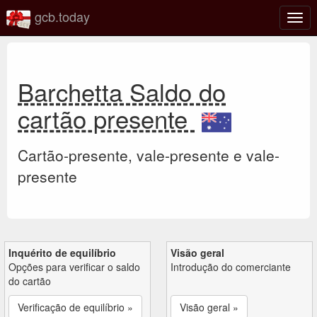
gcb.today
Ativa
nave
Barchetta Saldo do
cartão presente
Cartão-presente, vale-presente e vale-
presente
Inquérito de equilíbrio
Visão geral
Opções para verificar o saldo
Introdução do comerciante
do cartão
Verificação de equilíbrio »
Visão geral »