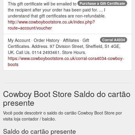
This gift certificate will be emailed to
Purchase a Gift Certificate
the recipient after your order has been paid for. ... I
understand that gift certificates are non-refundable.
http://www.cowboybootstore.co.uk/index.php?
route=account/voucher
My Account · Order History · Affiliates · Gift
Corral A4034
Certificates. Address. 97 Division Street, Sheffield, S1 4GE,
UK. Call Us. 0114 2493461. Store Hours.
https://www.cowboybootstore.co.uk/corral-cora4034-cowboy-
boots
Cowboy Boot Store Saldo do cartão
presente
Você pode descobrir o saldo do cartão Cowboy Boot Store por
visita loja contador / balcão.
Saldo do cartão presente