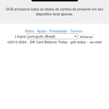
GCB armazena todos os dados de cartões de presente em seu
dispositivo local apenas.
Sobre
-
Ajuda
-
Privacidade
-
Termos
-
Língua
Mudança
©2012-2024 - Gift Card Balance Today - gcb.today - -au-east
Todos os nomes de produtos, logotipos, marcas comerciais e marcas
são propriedade de seus respectivos proprietários.
Todos os nomes de empresa, produto e serviço utilizados neste
website são apenas a fins de identificação.
O site é raneou por uma comunidade independente que não tem
nenhuma associação nem endosso pelos respectivos proprietários de
marcas.
Entre em contato conosco se tiver alguma dúvida ou pergunta.