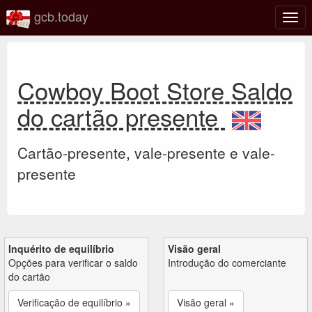
gcb.today
Ativa
nave
Cowboy Boot Store Saldo
do cartão presente
Cartão-presente, vale-presente e vale-
presente
Inquérito de equilíbrio
Visão geral
Opções para verificar o saldo
Introdução do comerciante
do cartão
Verificação de equilíbrio »
Visão geral »