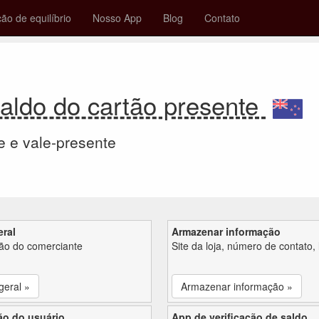
ção de equilíbrio
Nosso App
Blog
Contato
Saldo do cartão presente
e e vale-presente
eral
Armazenar informação
ção do comerciante
Site da loja, número de contato, 
geral »
Armazenar informação »
ão do usuário
App de verificação de saldo