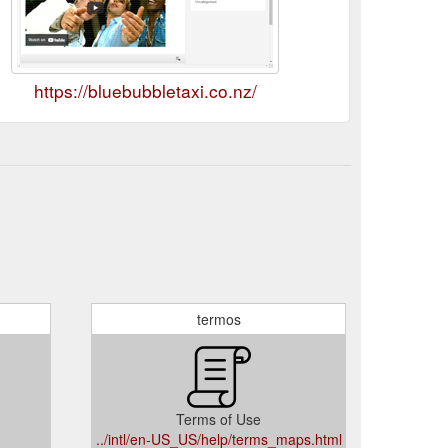
https://bluebubbletaxi.co.nz/
termos
Terms of Use
../intl/en-US_US/help/terms_maps.html