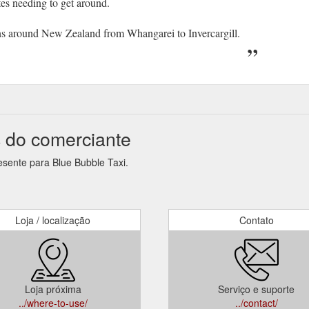
tes needing to get around.
wns around New Zealand from Whangarei to Invercargill.
s do comerciante
esente para Blue Bubble Taxi.
Loja / localização
Contato
Loja próxima
Serviço e suporte
../where-to-use/
../contact/