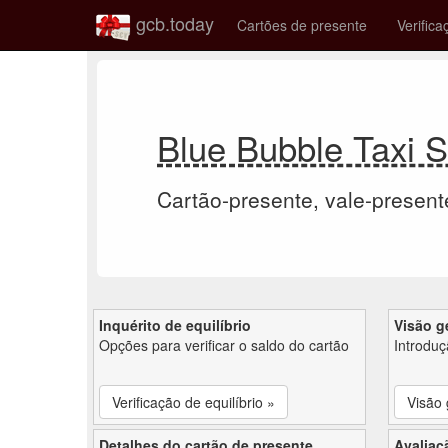
gcb.today
Cartões de presente
Verifica
Blue Bubble Taxi 
Cartão-presente, vale-present
Inquérito de equilíbrio
Visão g
Opções para verificar o saldo do cartão
Introdu
Verificação de equilíbrio »
Visão 
Detalhes do cartão de presente
Avaliaç