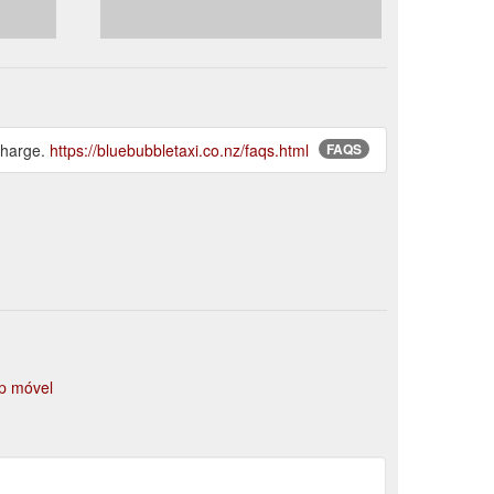
iCharge.
https://bluebubbletaxi.co.nz/faqs.html
FAQS
p móvel