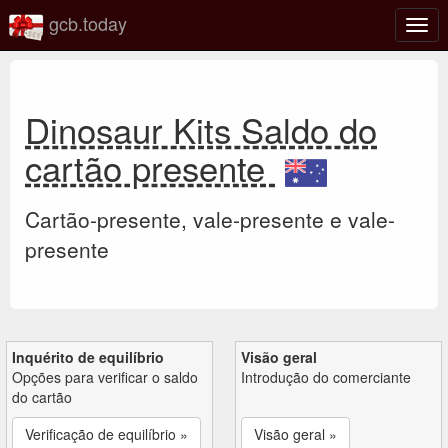
gcb.today
Ativa
nave
Dinosaur Kits Saldo do
cartão presente
Cartão-presente, vale-presente e vale-
presente
Inquérito de equilíbrio
Visão geral
Opções para verificar o saldo
Introdução do comerciante
do cartão
Verificação de equilíbrio »
Visão geral »