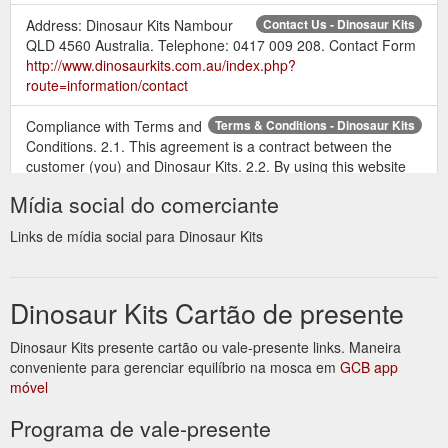
Address: Dinosaur Kits Nambour
Contact Us - Dinosaur Kits
QLD 4560 Australia. Telephone: 0417 009 208. Contact Form
http://www.dinosaurkits.com.au/index.php?
route=information/contact
Compliance with Terms and
Terms & Conditions - Dinosaur Kits
Conditions. 2.1. This agreement is a contract between the
customer (you) and Dinosaur Kits. 2.2. By using this website
you acknowledge that you have read and understood, and
Mídia social do comerciante
agree to be bound by these Terms and Conditions when you
submit an online Order to us. 2.3. These Terms and
Links de mídia social para Dinosaur Kits
Conditions apply to the Ordering, purchase, fulfilment and
delivery of Goods from the ...
http://www.dinosaurkits.com.au/terms-and-conditions
Dinosaur Kits Cartão de presente
Dinosaur Kits presente cartão ou vale-presente links. Maneira
conveniente para gerenciar equilíbrio na mosca em
GCB app
móvel
Programa de vale-presente