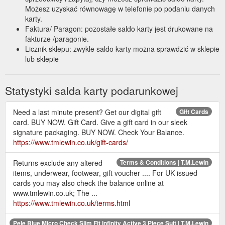
Możesz uzyskać równowagę w telefonie po podaniu danych
karty.
Faktura/ Paragon: pozostałe saldo karty jest drukowane na
fakturze /paragonie.
Licznik sklepu: zwykle saldo karty można sprawdzić w sklepie
lub sklepie
Statystyki salda karty podarunkowej
Need a last minute present? Get our digital gift
Gift Cards
card. BUY NOW. Gift Card. Give a gift card in our sleek
signature packaging. BUY NOW. Check Your Balance.
https://www.tmlewin.co.uk/gift-cards/
Returns exclude any altered
Terms & Conditions | T.M.Lewin
items, underwear, footwear, gift voucher .... For UK issued
cards you may also check the balance online at
www.tmlewin.co.uk; The ...
https://www.tmlewin.co.uk/terms.html
Pele Blue Micro Check Slim Fit Infinity Active 3 Piece Suit | T.M.Lewin