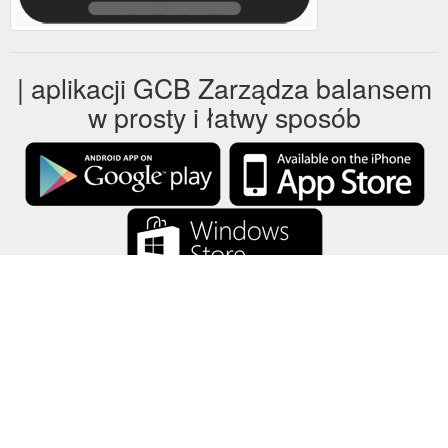
| aplikacji GCB Zarządza balansem
w prosty i łatwy sposób
GCB przechowuje wszystkie dane kart upominkowych tylko na
lokalnym urządzeniu.
około
-
Pomoc
-
prywatność
-
Warunki
-
Język
zmieniać
©2012-2024 - Gift Card Balance Today - gcb.today - -au-east