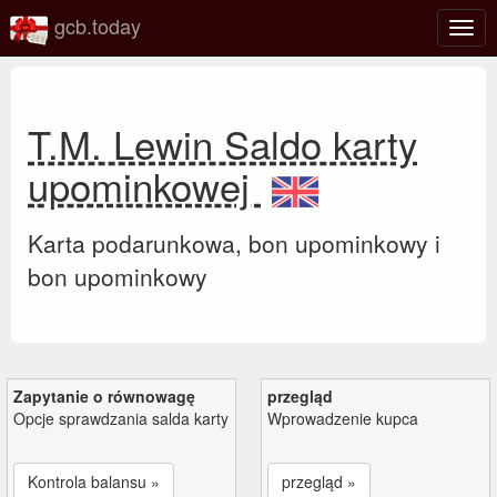
gcb.today
Prze
nawig
T.M. Lewin Saldo karty
upominkowej
Karta podarunkowa, bon upominkowy i
bon upominkowy
Zapytanie o równowagę
przegląd
Opcje sprawdzania salda karty
Wprowadzenie kupca
Kontrola balansu »
przegląd »