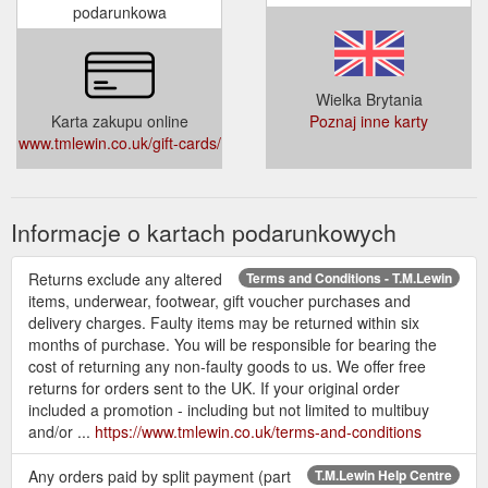
podarunkowa
Wielka Brytania
Karta zakupu online
Poznaj inne karty
www.tmlewin.co.uk/gift-cards/
Informacje o kartach podarunkowych
Returns exclude any altered
Terms and Conditions - T.M.Lewin
items, underwear, footwear, gift voucher purchases and
delivery charges. Faulty items may be returned within six
months of purchase. You will be responsible for bearing the
cost of returning any non-faulty goods to us. We offer free
returns for orders sent to the UK. If your original order
included a promotion - including but not limited to multibuy
and/or ...
https://www.tmlewin.co.uk/terms-and-conditions
Any orders paid by split payment (part
T.M.Lewin Help Centre