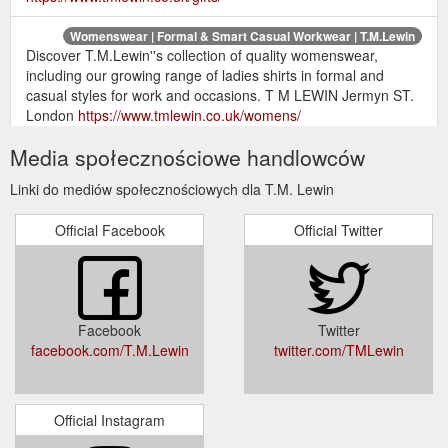
Womenswear | Formal & Smart Casual Workwear | T.M.Lewin
Discover T.M.Lewin''s collection of quality womenswear,
including our growing range of ladies shirts in formal and
casual styles for work and occasions. T M LEWIN Jermyn ST.
London
https://www.tmlewin.co.uk/womens/
Media społecznościowe handlowców
Answers to frequently asked
Customer Services | T.M.Lewin
questions and delivery, customer service and contact
Linki do mediów społecznościowych dla T.M. Lewin
information for T.M.Lewin. T M LEWIN Jermyn ST. London.
https://www.tmlewin.co.uk/customerservice
Official Facebook
Official Twitter
Browse
Men''s Shirts Sale | This Season''s Offers | T.M.Lewin
T.M.Lewin''s sale section to get up to 50% off on all types of
men''s shirts, from smart-casual to formal and black tie, in all
colours and sizes. T M LEWIN Jermyn ST. London
Facebook
Twitter
https://www.tmlewin.co.uk/sale/mens-shirts/
facebook.com/T.M.Lewin
twitter.com/TMLewin
We
What are the available payment methods? – T.M.Lewin Help ...
accept all major credit and debit cards including Visa,
MasterCard, American Express and Discover. You can also
Official Instagram
pay for your order using PayPal.