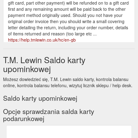
gift card, part other payment) will be refunded on to a gift card
first and any remaining amount will be paid back to the other
payment method originally used. Should you not have your
original order invoice then you should write a small covering
letter detailing the return, including your order number, details
of items returned and reason (too large etc ...
https://help.tmlewin.co.uk/hc/en-gb
An E-Gift Card can be ordered
E-Gift Card Terms & Conditions
T.M. Lewin Saldo karty
in any amount between £10 to £500. They are sent via e-mail
to any individual with a valid e-mail address. The recipient of
upominkowej
an ...
https://www.tmlewin.co.uk/giftcards-EGiftCard.html
Możesz dowiedzieć się, T.M. Lewin saldo karty, kontrola balansu
A Gift Card can be ordered in any
Gift Card Terms & Conditions
online, kontrola balansu telefonu, wizytuj licznik sklepu / help desk.
amount between £10 to £500. They are sent via post to an
individual address. If you purchase multiple Gift Cards they
Saldo karty upominkowej
can only ...
https://www.tmlewin.co.uk/giftcards-GiftCard.html
Opcje sprawdzania salda karty
Gift Card purchases made through our website
Privacy Policy
podarunkowej
will be shared with Give X who are our gift card vendor; We
use data processors who are third parties who provide
elements of services for us and we have Data Processor