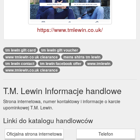
https://www.tmlewin.co.uk/
tm lewin gift card
tm lewin gift voucher
www tmlewin co uk clearance
mens shirts tm lewin
tm lewin contact
tm lewin facebook offer
www.tmlewin
www.tmlewin.co.uk clearance
T.M. Lewin Informacje handlowe
Strona internetowa, numer kontaktowy i informacje o karcie
upominkowej T.M. Lewin.
Linki do katalogu handlowców
Oficjalna strona internetowa
Telefon