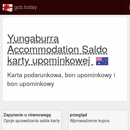
gcb.today
Yungaburra
Accommodation Saldo
karty upominkowej
Karta podarunkowa, bon upominkowy i
bon upominkowy
Zapytanie o równowagę
przegląd
Opcje sprawdzania salda karty
Wprowadzenie kupca