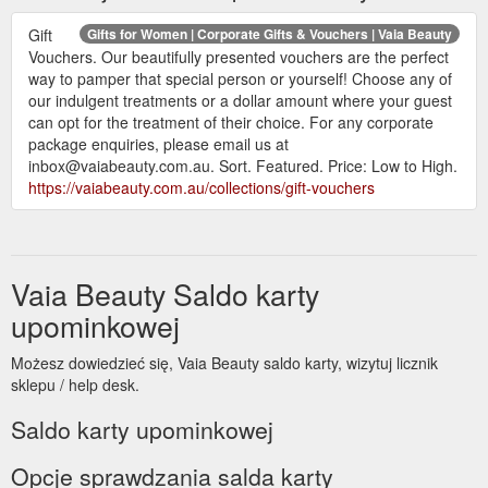
Gift
Gifts for Women | Corporate Gifts & Vouchers | Vaia Beauty
Vouchers. Our beautifully presented vouchers are the perfect
way to pamper that special person or yourself! Choose any of
our indulgent treatments or a dollar amount where your guest
can opt for the treatment of their choice. For any corporate
package enquiries, please email us at
inbox@vaiabeauty.com.au. Sort. Featured. Price: Low to High.
https://vaiabeauty.com.au/collections/gift-vouchers
Vaia Beauty Saldo karty
upominkowej
Możesz dowiedzieć się, Vaia Beauty saldo karty, wizytuj licznik
sklepu / help desk.
Saldo karty upominkowej
Opcje sprawdzania salda karty