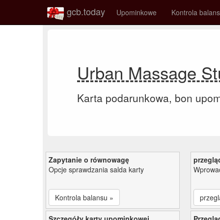
gcb.today
Upominkowe
Kontrola balan
Urban Massage St
Karta podarunkowa, bon upo
Zapytanie o równowagę
przeglą
Opcje sprawdzania salda karty
Wprowad
Kontrola balansu »
przegl
Szczegóły karty upominkowej
Przeglą