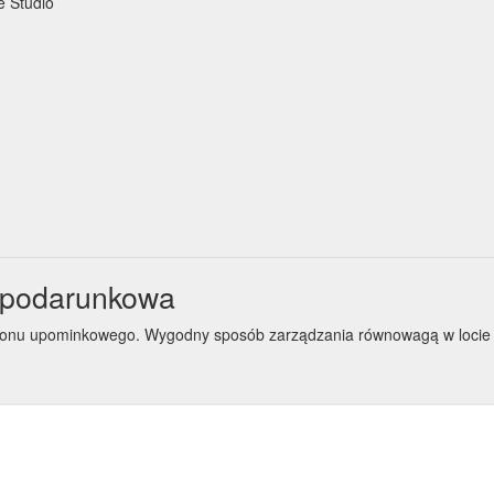
e Studio
 podarunkowa
b bonu upominkowego. Wygodny sposób zarządzania równowagą w loci