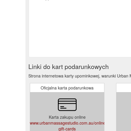
Linki do kart podarunkowych
Strona internetowa karty upominkowej, warunki Urban 
Oficjalna karta podarunkowa
Karta zakupu online
www.urbanmassagestudio.com.au/online-
gift-cards