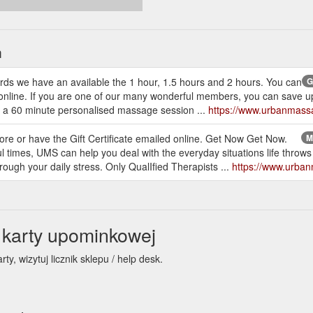
h
ds we have an available the 1 hour, 1.5 hours and 2 hours. You can
G
ate online. If you are one of our many wonderful members, you can save 
for a 60 minute personalised massage session ...
https://www.urbanmassa
tore or have the Gift Certificate emailed online. Get Now Get Now.
M
ful times, UMS can help you deal with the everyday situations life thro
ough your daily stress. Only QualIfied Therapists ...
https://www.urba
 karty upominkowej
, wizytuj licznik sklepu / help desk.