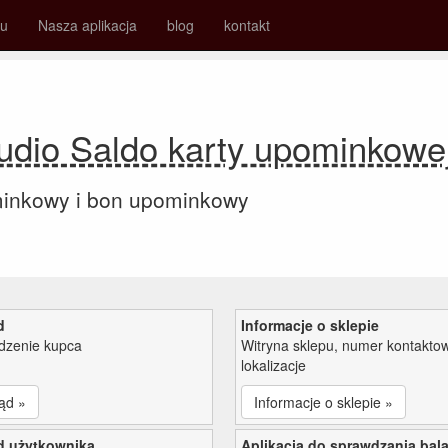
su
Nasza aplikacja
blog
kontakt
udio Saldo karty upominkowe
minkowy i bon upominkowy
d
Informacje o sklepie
zenie kupca
Witryna sklepu, numer kontaktow
lokalizacje
ąd »
Informacje o sklepie »
d użytkownika
Aplikacja do sprawdzania bal