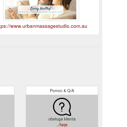
tps://www.urbanmassagestudio.com.au
Pomoc & Q/A
obsługa klienta
../faqs