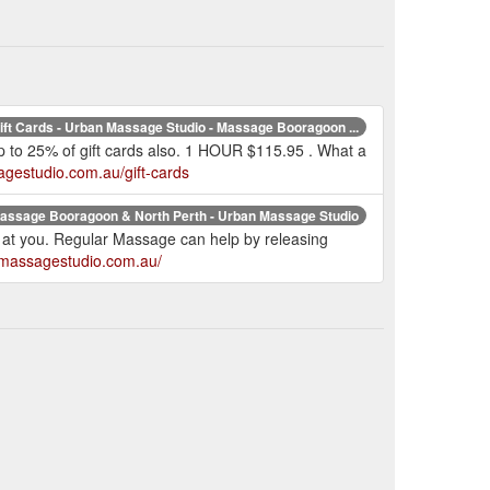
ift Cards - Urban Massage Studio - Massage Booragoon ...
up to 25% of gift cards also. 1 HOUR $115.95 . What a
gestudio.com.au/gift-cards
assage Booragoon & North Perth - Urban Massage Studio
ws at you. Regular Massage can help by releasing
nmassagestudio.com.au/