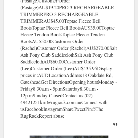
(Postage)Customer Order
(Postage)AU$19.20PRO 3 RECHARGEABLE
TRIMMERPRO 3 RECHARGEABLE
TRIMMERAU$45.00Toptac Fleece Bell
BootsToptac Fleece Bell BootsAU$35.00Toptac
Fleece Tendon BootsToptac Fleece Tendon
BootsAU$50.00Customer Order
(Rachel)Customer Order (Rachel)AU$270.00Salt
Ash Pony Club SaddleclothSalt Ash Pony Club
SaddleclothAU$60.00Customer Order
(Lee)Customer Order (Lee)AU$435.95Display
prices in:AUDLocationAddress18 Oakdale Rd,
GatesheadGet DirectionsOpening hoursMonday -
Friday8.30a.m - 5p.mSaturday8.30a.m -
12p.mSunday ClosedContact us (02)
49421251kiri@rugrack.com.auConnect with
usFacebookInstagramShareTweetPin©The
RugRackReport abuse