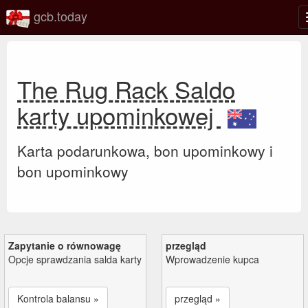
gcb.today
The Rug Rack Saldo
karty upominkowej
Karta podarunkowa, bon upominkowy i
bon upominkowy
Zapytanie o równowagę
przegląd
Opcje sprawdzania salda karty
Wprowadzenie kupca
Kontrola balansu »
przegląd »