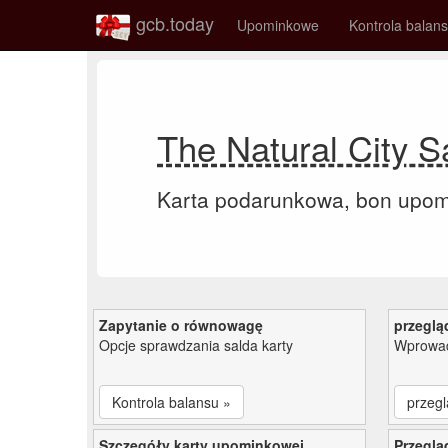
gcb.today
Upominkowe
Kontrola balan
The Natural City 
Karta podarunkowa, bon upo
Zapytanie o równowagę
przeglą
Opcje sprawdzania salda karty
Wprowad
Kontrola balansu »
przegl
Szczegóły karty upominkowej
Przeglą