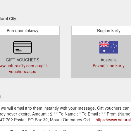
ral City.
Bon upominkowy
Region karty
GIFT VOUCHERS
Australia
ww.naturalcity.com.au/gift-
Poznaj inne karty
vouchers.aspx
h
 we will email it to them instantly with your message. Gift vouchers can
they never expire. Amount : $ * * To Name : * To Email : * * From (Name)
 947 762 Postal: PO Box 32, Mount Ommaney Qld ...
https://www.natural