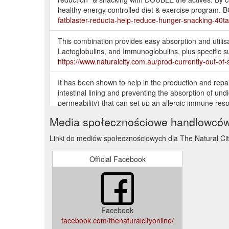
healthy energy controlled diet & exercise progr
fatblaster-reducta-help-reduce-hunger-snacking-40
This combination provides easy absorption and utilis
Lactoglobulins, and Immunoglobulins, plus specific 
https://www.naturalcity.com.au/prod-currently-out-o
It has been shown to help in the production and repair o
intestinal lining and preventing the absorption of und
permeability) that can set up an allergic immune resp
system-24179.aspx
Media społecznościowe handlowcó
Dear Customer, due to recent pandemic of COVID-19 
Linki do mediów społecznościowych dla The Natural Ci
due to logistic issues. We strongly recommend anyon
https://www.naturalcity.com.au/prod-balance-natura
Official Facebook
Facebook
facebook.com/thenaturalcityonline/