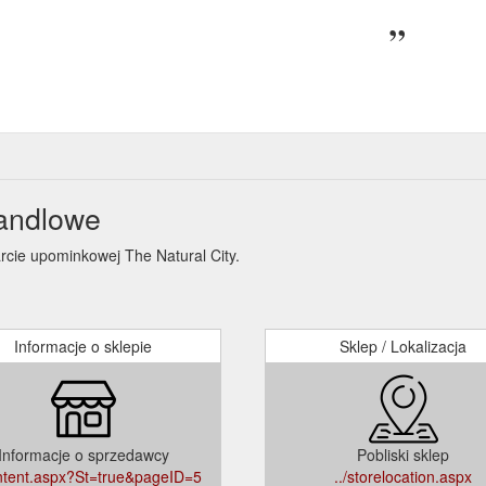
handlowe
rcie upominkowej The Natural City.
Informacje o sklepie
Sklep / Lokalizacja
Informacje o sprzedawcy
Pobliski sklep
ontent.aspx?St=true&pageID=5
../storelocation.aspx