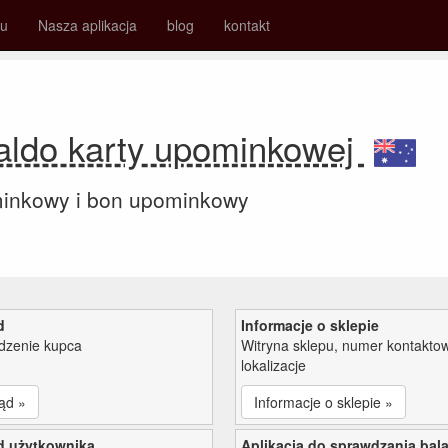
su
Nasza aplikacja
blog
kontakt
Saldo karty upominkowej
minkowy i bon upominkowy
d
Informacje o sklepie
zenie kupca
Witryna sklepu, numer kontaktow
lokalizacje
ąd »
Informacje o sklepie »
d użytkownika
Aplikacja do sprawdzania bal