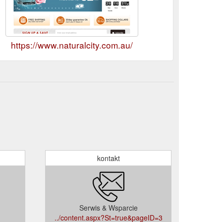
https://www.naturalcity.com.au/
kontakt
Serwis & Wsparcie
../content.aspx?St=true&pageID=3