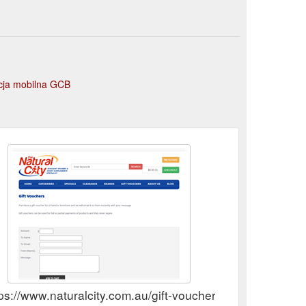
acja mobilna GCB
ps://www.naturalcity.com.au/gift-vouchers.aspx