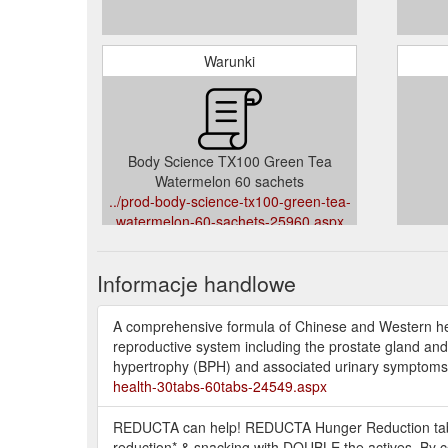
Warunki
Body Science TX100 Green Tea
Watermelon 60 sachets
../prod-body-science-tx100-green-tea-
watermelon-60-sachets-25960.aspx
Informacje handlowe
A comprehensive formula of Chinese and Western herb
reproductive system including the prostate gland an
hypertrophy (BPH) and associated urinary symptoms in
health-30tabs-60tabs-24549.aspx
REDUCTA can help! REDUCTA Hunger Reduction table
reduction* & snacking with DOUBLE the actives. By c