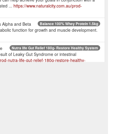
ted ...
https://www.naturalcity.com.au/prod-
es Alpha and Beta
Balance 100% Whey Protein 1.5kg
abolic function for growth and muscle development.
he
Nutra life Gut Relief 180g- Restore Healthy System
result of Leaky Gut Syndrome or intestinal
rod-nutra-life-gut-relief-180g-restore-healthy-
nce Naturals Mass Gainer Protein 1.5kg - very low stock!!
ustomer service hotline on (07) 33760003.