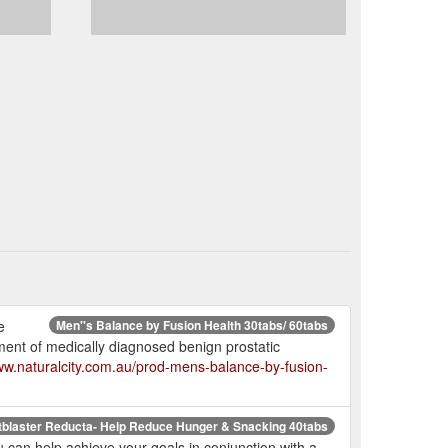
e
Men''s Balance by Fusion Health 30tabs/ 60tabs
ent of medically diagnosed benign prostatic
www.naturalcity.com.au/prod-mens-balance-by-fusion-
tblaster Reducta- Help Reduce Hunger & Snacking 40tabs
can help achieve your goals in conjunction with a