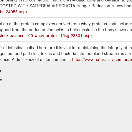
am. BOOSTED WITH SATIEREAL® REDUCTA Hunger Reduction is now boos
tabs-24055.aspx
ation of the protein complexes derived from whey proteins, that includ
support from the added amino acids to help maximise the body’s own an
f-stock-balance-100-whey-protein-15kg-23301.aspx
f intestinal cells. Therefore it is vital for maintaining the integrity of t
igested food particles, toxins and bacteria into the blood stream (as a 
onse. A deficiency of glutamine can ...
https://www.naturalcity.com.au/p
w
there may be an expected delay of order dispatch of 2-4 days
Bala
ty
e urgently requires their supplements to use express post or contact c
ls-mass-gainer-protein-15kg28kg-25493.aspx