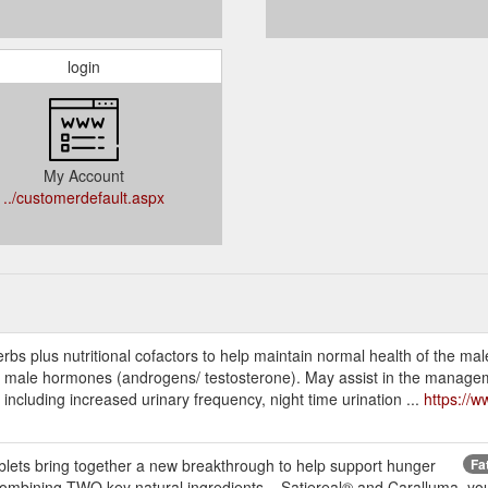
login
My Account
../customerdefault.aspx
s plus nutritional cofactors to help maintain normal health of the mal
d male hormones (androgens/ testosterone). May assist in the managem
cluding increased urinary frequency, night time urination ...
https://
ts bring together a new breakthrough to help support hunger
Fa
ombining TWO key natural ingredients – Satiereal® and Caralluma, you 