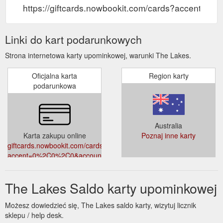
https://giftcards.nowbookit.com/cards?accent
Linki do kart podarunkowych
Strona internetowa karty upominkowej, warunki The Lakes.
Oficjalna karta
Region karty
podarunkowa
Australia
Karta zakupu online
Poznaj inne karty
giftcards.nowbookit.com/cards?
accent=0%2C0%2C0&accountid=90c353e5-
553c-46b2-ae0a-
67a68a614ab5&theme=light&venueid=982
The Lakes Saldo karty upominkowej
Możesz dowiedzieć się, The Lakes saldo karty, wizytuj licznik
sklepu / help desk.