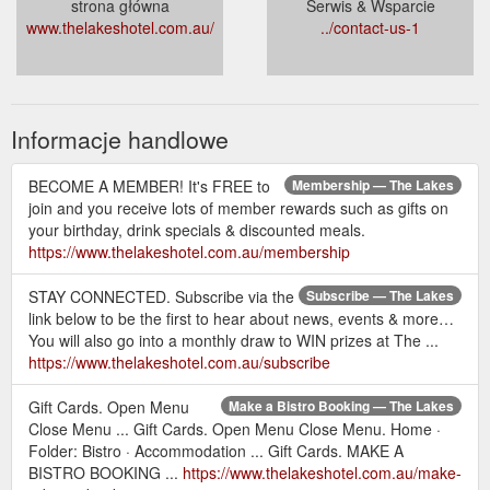
strona główna
Serwis & Wsparcie
www.thelakeshotel.com.au/
../contact-us-1
Informacje handlowe
BECOME A MEMBER! It's FREE to
Membership — The Lakes
join and you receive lots of member rewards such as gifts on
your birthday, drink specials & discounted meals.
https://www.thelakeshotel.com.au/membership
STAY CONNECTED. Subscribe via the
Subscribe — The Lakes
link below to be the first to hear about news, events & more…
You will also go into a monthly draw to WIN prizes at The ...
https://www.thelakeshotel.com.au/subscribe
Gift Cards. Open Menu
Make a Bistro Booking — The Lakes
Close Menu ... Gift Cards. Open Menu Close Menu. Home ·
Folder: Bistro · Accommodation ... Gift Cards. MAKE A
BISTRO BOOKING ...
https://www.thelakeshotel.com.au/make-