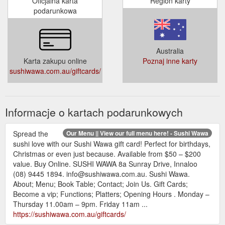
Oficjalna karta
Region karty
podarunkowa
Australia
Karta zakupu online
Poznaj inne karty
sushiwawa.com.au/giftcards/
Informacje o kartach podarunkowych
Spread the
Our Menu || View our full menu here! - Sushi Wawa
sushi love with our Sushi Wawa gift card! Perfect for birthdays,
Christmas or even just because. Available from $50 – $200
value. Buy Online. SUSHI WAWA 8a Sunray Drive, Innaloo
(08) 9445 1894. info@sushiwawa.com.au. Sushi Wawa.
About; Menu; Book Table; Contact; Join Us. Gift Cards;
Become a vip; Functions; Platters; Opening Hours . Monday –
Thursday 11.00am – 9pm. Friday 11am ...
https://sushiwawa.com.au/giftcards/