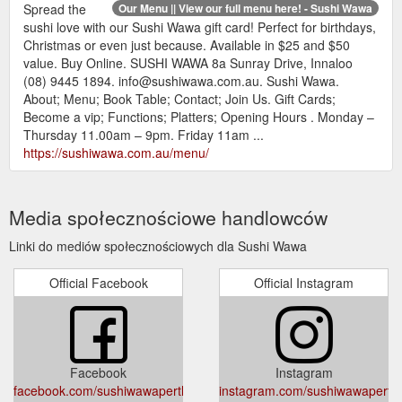
Spread the
Our Menu || View our full menu here! - Sushi Wawa
sushi love with our Sushi Wawa gift card! Perfect for birthdays,
Christmas or even just because. Available in $25 and $50
value. Buy Online. SUSHI WAWA 8a Sunray Drive, Innaloo
(08) 9445 1894. info@sushiwawa.com.au. Sushi Wawa.
About; Menu; Book Table; Contact; Join Us. Gift Cards;
Become a vip; Functions; Platters; Opening Hours . Monday –
Thursday 11.00am – 9pm. Friday 11am ...
https://sushiwawa.com.au/menu/
Media społecznościowe handlowców
Linki do mediów społecznościowych dla Sushi Wawa
Official Facebook
Official Instagram
Facebook
Instagram
facebook.com/sushiwawaperth/
instagram.com/sushiwawaperth/