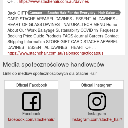
OF ...
https://www.stachehair.com.au/davines
Back GIFT
Contact — Stache Hair For the Everyday - Hair Salon ...
CARD STACHE APPAREL DAVINES - ESSENTIAL DAVINES -
HEART OF GLASS DAVINES - NATURALTECH MENU Home
About Our Work Balayage Sustainability COVID 19 Request a
Booking Price Guide Products FAQS Journal Careers Contact
Shipping Information STORE GIFT CARD STACHE APPAREL
DAVINES - ESSENTIAL DAVINES - HEART OF ...
https://www.stachehair.com.au/salonscontactlocateus
Media społecznościowe handlowców
DAVINES -NATURALTECH — Stache Hair For the Everyday - Hair ...
Back GIFT CARD STACHE APPAREL DAVINES - ESSENTIAL
Linki do mediów społecznościowych dla Stache Hair
DAVINES - HEART OF GLASS DAVINES - NATURALTECH
MENU Home About Our Work Balayage Sustainability COVID
Official Facebook
Official Instagram
19 Request a Booking Price Guide Products FAQS Journal
Careers Contact Shipping Information STORE GIFT CARD
STACHE APPAREL DAVINES - ESSENTIAL DAVINES - HEART
OF ...
https://www.stachehair.com.au/davines-1
Facebook
Instagram
STACHE HAIR - Level 1/158 Lygon Street, Brunswick East ...
facebook.com/stachehair/
instagram.com/stache_hair/
"STACHE hair is a highly regarded Boutique Hair Salon
located in the heart of Brunswick East, Melbourne.