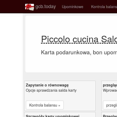
gcb.today
Upominkowe
Kontrola balan
Piccolo cucina Sa
Karta podarunkowa, bon upo
Zapytanie o równowagę
przeglą
Opcje sprawdzania salda karty
Wprowad
Kontrola balansu »
przegl
Szczegóły karty upominkowej
Przeglą