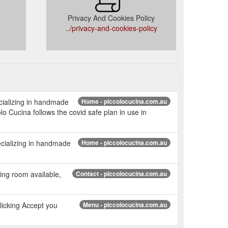
Privacy And Cookies Policy
../privacy-and-cookies-policy
ecializing in handmade
Home - piccolocucina.com.au
o Cucina follows the covid safe plan in use in
pecializing in handmade
Home - piccolocucina.com.au
ng room available,
Contact - piccolocucina.com.au
licking Accept you
Menu - piccolocucina.com.au