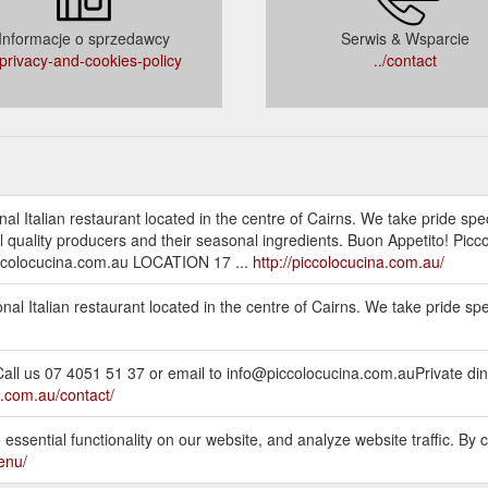
Informacje o sprzedawcy
Serwis & Wsparcie
/privacy-and-cookies-policy
../contact
nal Italian restaurant located in the centre of Cairns. We take pride sp
quality producers and their seasonal ingredients. Buon Appetito! Piccol
colocucina.com.au LOCATION 17 ...
http://piccolocucina.com.au/
onal Italian restaurant located in the centre of Cairns. We take pride s
 07 4051 51 37 or email to info@piccolocucina.com.auPrivate dini
a.com.au/contact/
ntial functionality on our website, and analyze website traffic. By c
enu/