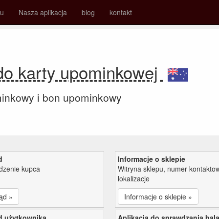
su
Nasza aplikacja
blog
kontakt
ldo karty upominkowej
minkowy i bon upominkowy
d
Informacje o sklepie
zenie kupca
Witryna sklepu, numer kontaktow
lokalizacje
ąd »
Informacje o sklepie »
d użytkownika
Aplikacja do sprawdzania bal