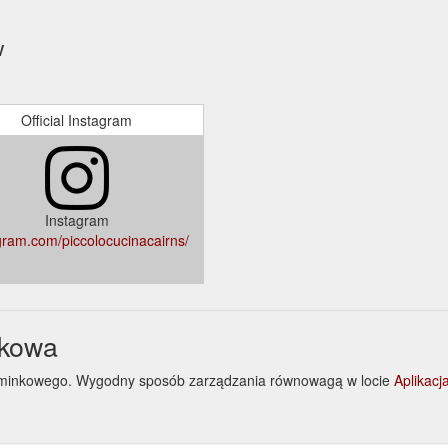
w
Official Instagram
Instagram
gram.com/piccolocucinacairns/
nkowa
upominkowego. Wygodny sposób zarządzania równowagą w locie
Aplikac