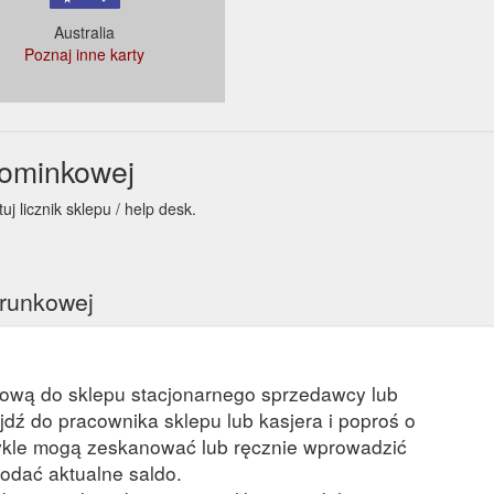
Australia
Poznaj inne karty
5,15,0&fbclid=IwAR3IfIXCKZnYmBQzsqlh3Po-
pominkowej
j licznik sklepu / help desk.
arunkowej
kową do sklepu stacjonarnego sprzedawcy lub
ejdź do pracownika sklepu lub kasjera i poproś o
kle mogą zeskanować lub ręcznie wprowadzić
odać aktualne saldo.