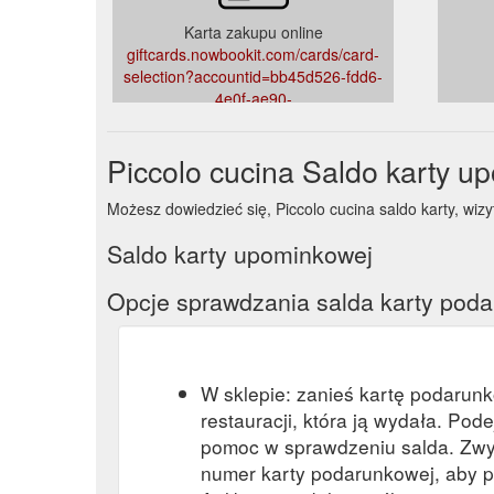
Karta zakupu online
giftcards.nowbookit.com/cards/card-
selection?accountid=bb45d526-fdd6-
4e0f-ae90-
8ef1b8d6313b&venueid=5722&theme=light&accent=21
mTfYXBmaMnkBY-
Piccolo cucina Saldo karty u
hH7cofsKWsBCQCeP9sY7U
Możesz dowiedzieć się, Piccolo cucina saldo karty, wizytu
Saldo karty upominkowej
Opcje sprawdzania salda karty pod
W sklepie: zanieś kartę podarun
restauracji, która ją wydała. Pod
pomoc w sprawdzeniu salda. Zwy
numer karty podarunkowej, aby p