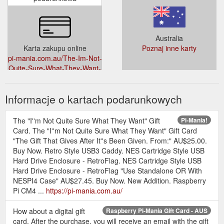
Australia
Karta zakupu online
Poznaj inne karty
pi-mania.com.au/The-Im-Not-
Quite-Sure-What-They-Want-
Gift-Card-p257880558
Informacje o kartach podarunkowych
The "I''m Not Quite Sure What They Want" Gift
Pi-Mania!
Card. The "I''m Not Quite Sure What They Want" Gift Card
"The Gift That Gives After It''s Been Given. From:" AU$25.00.
Buy Now. Retro Style USB3 Caddy. NES Cartridge Style USB
Hard Drive Enclosure - RetroFlag. NES Cartridge Style USB
Hard Drive Enclosure - RetroFlag "Use Standalone OR With
NESPI4 Case" AU$27.45. Buy Now. New Addition. Raspberry
Pi CM4 ...
https://pi-mania.com.au/
How about a digital gift
Raspberry Pi-Mania Gift Card - AUS
card. After the purchase, you will receive an email with the gift