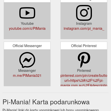
Youtube
Instagram
youtube.com/c/PiMania
instagram.com/pi_mania_
Official Messenger
Official Pinterest
Messenger
Pinterest
m.me/PIMania321
pinterest.com/pin/create/button/
url=https%3A%2F%2Fpi-
mania.com.au%2F&description=
Mania%21&media=https%3A%2F
Pi-Mania! Karta podarunkowa
Pi-Mania! linki do karty upominkowej lub bonu upominkowego.