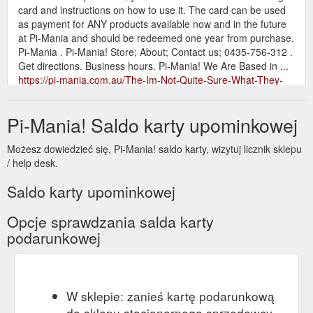
card and instructions on how to use it. The card can be used
as payment for ANY products available now and in the future
at Pi-Mania and should be redeemed one year from purchase.
Pi-Mania . Pi-Mania! Store; About; Contact us; 0435-756-312 .
Get directions. Business hours. Pi-Mania! We Are Based in ...
https://pi-mania.com.au/The-Im-Not-Quite-Sure-What-They-
Want-Gift-Card-p257880558
Pi-Mania! Saldo karty upominkowej
Możesz dowiedzieć się, Pi-Mania! saldo karty, wizytuj licznik sklepu
/ help desk.
Saldo karty upominkowej
Opcje sprawdzania salda karty
podarunkowej
W sklepie: zanieś kartę podarunkową
do sklepu stacjonarnego sprzedawcy