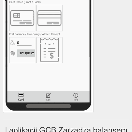
| aplikacji GCB Zarządza balansem