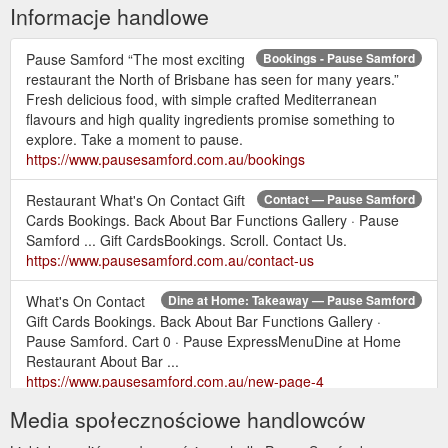
Informacje handlowe
Pause Samford “The most exciting
Bookings - Pause Samford
restaurant the North of Brisbane has seen for many years.”
Fresh delicious food, with simple crafted Mediterranean
flavours and high quality ingredients promise something to
explore. Take a moment to pause.
https://www.pausesamford.com.au/bookings
Restaurant What's On Contact Gift
Contact — Pause Samford
Cards Bookings. Back About Bar Functions Gallery · Pause
Samford ... Gift CardsBookings. Scroll. Contact Us.
https://www.pausesamford.com.au/contact-us
What's On Contact
Dine at Home: Takeaway — Pause Samford
Gift Cards Bookings. Back About Bar Functions Gallery ·
Pause Samford. Cart 0 · Pause ExpressMenuDine at Home
Restaurant About Bar ...
https://www.pausesamford.com.au/new-page-4
Media społecznościowe handlowców
Pause ExpressMenuDine
Degustation Menu — Pause Samford
at Home Restaurant About Bar Functions Gallery What's