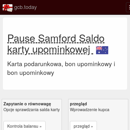
gcb.today
Pause Samford Saldo
karty upominkowej
Karta podarunkowa, bon upominkowy i
bon upominkowy
Zapytanie o równowagę
przegląd
Opcje sprawdzania salda karty
Wprowadzenie kupca
Kontrola balansu »
przegląd »