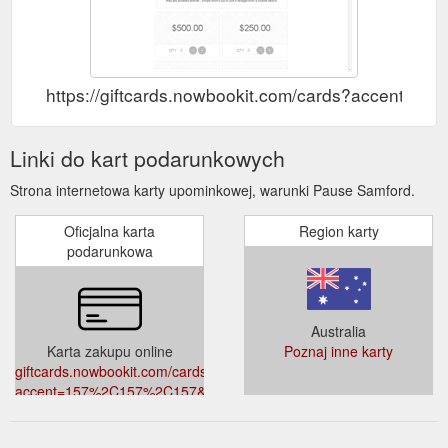
https://giftcards.nowbookit.com/cards?accent
Linki do kart podarunkowych
Strona internetowa karty upominkowej, warunki Pause Samford.
Oficjalna karta
Region karty
podarunkowa
Australia
Karta zakupu online
Poznaj inne karty
giftcards.nowbookit.com/cards?
accent=157%2C157%2C157&accountid=6c81a86d-
57ad-4a03-b719-
875ba972d996&theme=light&venueid=3180