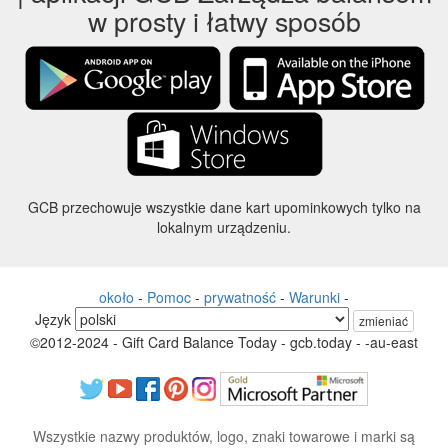
w prosty i łatwy sposób
GCB przechowuje wszystkie dane kart upominkowych tylko na
lokalnym urządzeniu.
około
-
Pomoc
-
prywatność
-
Warunki
-
Język
zmieniać
©2012-2024 - Gift Card Balance Today - gcb.today - -au-east
Wszystkie nazwy produktów, logo, znaki towarowe i marki są