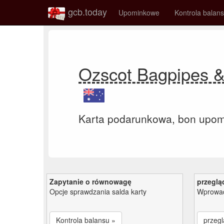
gcb.today
Upominkowe
Kontrola balan
Ozscot Bagpipes &
Karta podarunkowa, bon upo
Zapytanie o równowagę
przeglą
Opcje sprawdzania salda karty
Wprowad
Kontrola balansu »
przegl