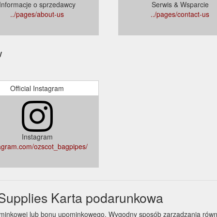
Informacje o sprzedawcy
Serwis & Wsparcie
../pages/about-us
../pages/contact-us
w
Official Instagram
Instagram
agram.com/ozscot_bagpipes/
Supplies Karta podarunkowa
upominkowej lub bonu upominkowego. Wygodny sposób zarządzania rów