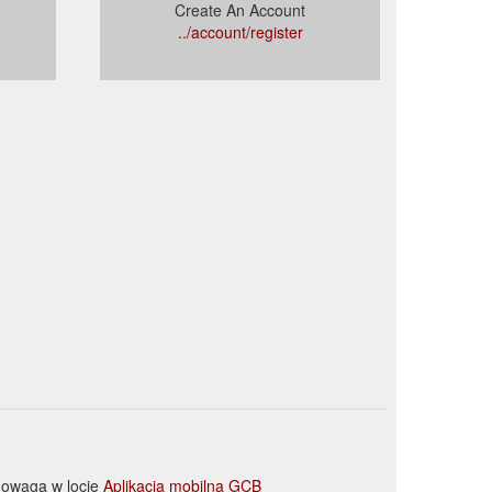
Create An Account
../account/register
nowagą w locie
Aplikacja mobilna GCB