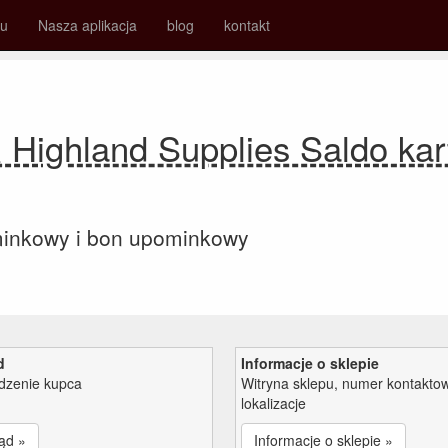
su
Nasza aplikacja
blog
kontakt
 Highland Supplies Saldo ka
minkowy i bon upominkowy
d
Informacje o sklepie
zenie kupca
Witryna sklepu, numer kontaktow
lokalizacje
ąd »
Informacje o sklepie »