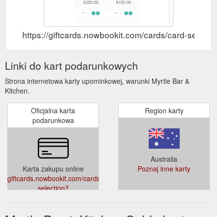
https://giftcards.nowbookit.com/cards/card-sel
Linki do kart podarunkowych
Strona internetowa karty upominkowej, warunki Myrtle Bar &
Kitchen.
Oficjalna karta
Region karty
podarunkowa
Australia
Karta zakupu online
Poznaj inne karty
giftcards.nowbookit.com/cards/card-
selection?
accountid=c635211f-585b-
4619-a7c2-
23ce90004d9f&venueid=3659