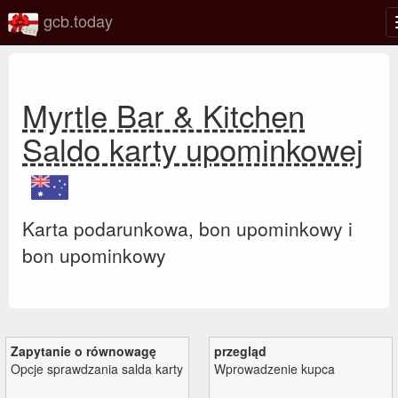
gcb.today
Myrtle Bar & Kitchen
Saldo karty upominkowej
Karta podarunkowa, bon upominkowy i
bon upominkowy
Zapytanie o równowagę
przegląd
Opcje sprawdzania salda karty
Wprowadzenie kupca