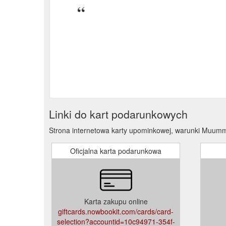
Linki do kart podarunkowych
Strona internetowa karty upominkowej, warunki Muum
Oficjalna karta podarunkowa
Karta zakupu online
giftcards.nowbookit.com/cards/card-
selection?accountid=10c94971-354f-