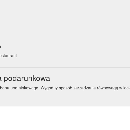
w
estaurant
a podarunkowa
b bonu upominkowego. Wygodny sposób zarządzania równowagą w loc