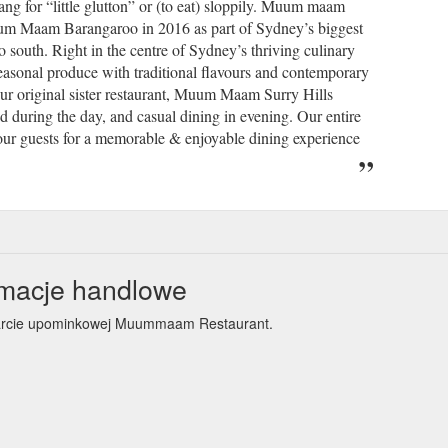
for “little glutton” or (to eat) sloppily. Muum maam
uum Maam Barangaroo in 2016 as part of Sydney’s biggest
 south. Right in the centre of Sydney’s thriving culinary
easonal produce with traditional flavours and contemporary
ur original sister restaurant, Muum Maam Surry Hills
od during the day, and casual dining in evening. Our entire
ur guests for a memorable & enjoyable dining experience
macje handlowe
 karcie upominkowej Muummaam Restaurant.