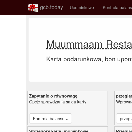
gcb.today
Upominkowe
Kontrola balan
Muummaam Restaur
Karta podarunkowa, bon upo
Zapytanie o równowagę
przeglą
Opcje sprawdzania salda karty
Wprowad
Kontrola balansu »
przegl
Szczegóły karty upominkowej
Przeglą