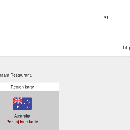
ht
maam Restaurant.
Region karty
Australia
Poznaj inne karty