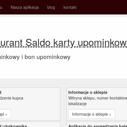
su
Nasza aplikacja
blog
kontakt
ant Saldo karty upominkow
minkowy i bon upominkowy
d
Informacje o sklepie
zenie kupca
Witryna sklepu, numer kontaktow
lokalizacje
ąd »
Informacje o sklepie »
d użytkownika
Aplikacja do sprawdzania bal