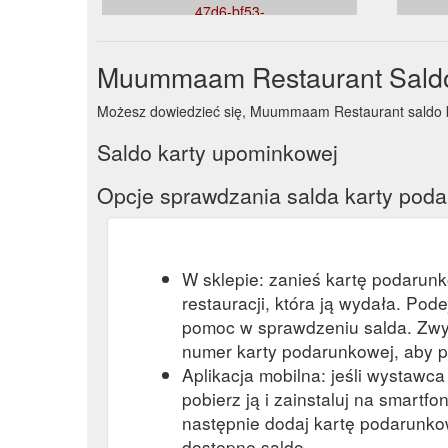
47d6-bf53-
7b9fec91d9bd&venueid=2116&theme=light&accent=0,
Muummaam Restaurant Saldo
Możesz dowiedzieć się, Muummaam Restaurant saldo kart
Saldo karty upominkowej
Opcje sprawdzania salda karty pod
W sklepie: zanieś kartę podarun
restauracji, która ją wydała. Pod
pomoc w sprawdzeniu salda. Zwy
numer karty podarunkowej, aby p
Aplikacja mobilna: jeśli wystawc
pobierz ją i zainstaluj na smartfon
następnie dodaj kartę podarunkow
dostępne saldo.