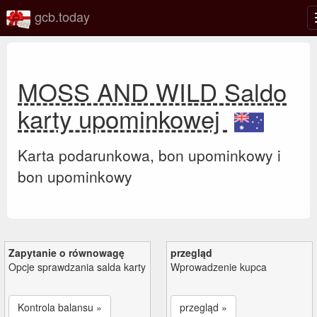
gcb.today
MOSS AND WILD Saldo
karty upominkowej
Karta podarunkowa, bon upominkowy i
bon upominkowy
Zapytanie o równowagę
przegląd
Opcje sprawdzania salda karty
Wprowadzenie kupca
Kontrola balansu »
przegląd »