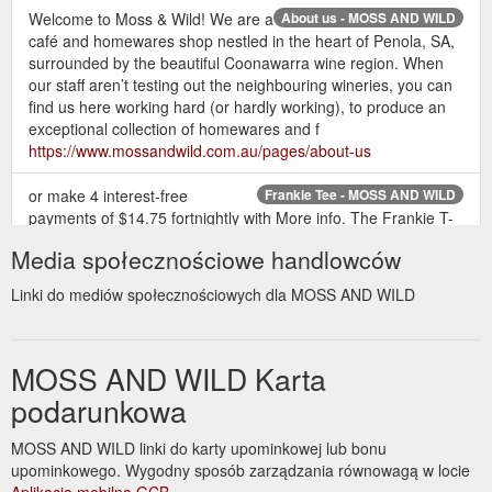
Welcome to Moss & Wild! We are a
About us - MOSS AND WILD
café and homewares shop nestled in the heart of Penola, SA,
surrounded by the beautiful Coonawarra wine region. When
our staff aren’t testing out the neighbouring wineries, you can
find us here working hard (or hardly working), to produce an
exceptional collection of homewares and f
https://www.mossandwild.com.au/pages/about-us
or make 4 interest-free
Frankie Tee - MOSS AND WILD
payments of $14.75 fortnightly with More info. The Frankie T-
Shirt in white made from 100% premium Organic Cotton
Media społecznościowe handlowców
features a round neckline, relaxed fit and subtle J+M logo.
This classic essential is the perfect go-to for everyday-wear.
Linki do mediów społecznościowych dla MOSS AND WILD
Material: 100% Organic Cotton Slub. Care: Cold gentle
machine wash, wash separately.
https://www.mossandwild.com.au/products/frankietee
MOSS AND WILD Karta
What do the
Dream Tarot Cards and Guide - MOSS AND WILD
podarunkowa
cards say about your future? Call upon the Divine to find
out.Here is a sample of what the High Priestess has to
MOSS AND WILD linki do karty upominkowej lub bonu
say,"You have good intuition - follow that intuition and do not
upominkowego. Wygodny sposób zarządzania równowagą w locie
second guess yourself. When your gut tells you it is right to do
Aplikacja mobilna GCB