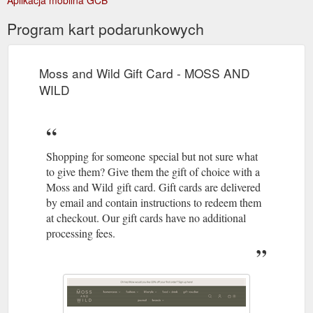
so, you may also rely on the intuition of others..." Contains: 78
https://www.mossandwild.com.au/products/dream-tarot-cards-
Program kart podarunkowych
and-guide
Moss and Wild Gift Card - MOSS AND
WILD
Shopping for someone special but not sure what
to give them? Give them the gift of choice with a
Moss and Wild gift card. Gift cards are delivered
by email and contain instructions to redeem them
at checkout. Our gift cards have no additional
processing fees.