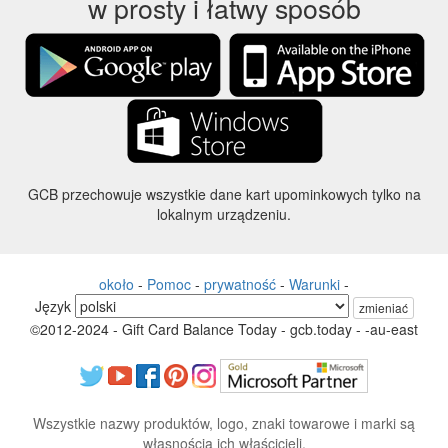
w prosty i łatwy sposób
GCB przechowuje wszystkie dane kart upominkowych tylko na
lokalnym urządzeniu.
około
-
Pomoc
-
prywatność
-
Warunki
-
Język
zmieniać
©2012-2024 - Gift Card Balance Today - gcb.today - -au-east
Wszystkie nazwy produktów, logo, znaki towarowe i marki są
własnością ich właścicieli.