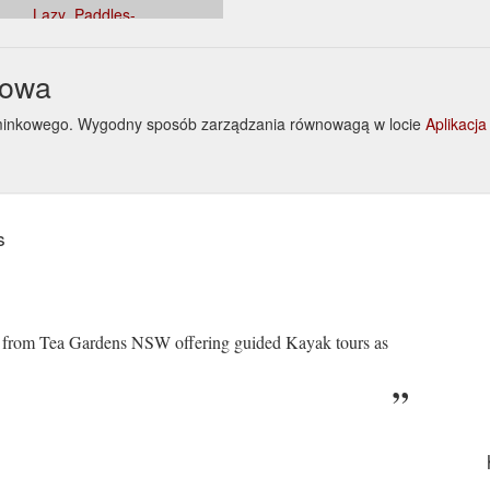
Lazy_Paddles-
rdens_New_South_Wales.html
kowa
pominkowego. Wygodny sposób zarządzania równowagą w locie
Aplikacj
s
a from Tea Gardens NSW offering guided Kayak tours as