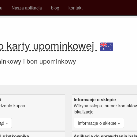
su
Nasza aplikacja
blog
kontakt
o karty upominkowej
minkowy i bon upominkowy
d
Informacje o sklepie
zenie kupca
Witryna sklepu, numer kontaktow
lokalizacje
ąd »
Informacje o sklepie »
d użytkownika
Aplikacja do sprawdzania bal