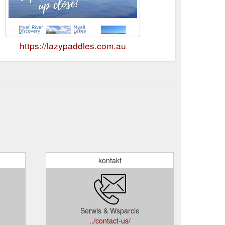
https://lazypaddles.com.au
kontakt
Serwis & Wsparcie
../contact-us/