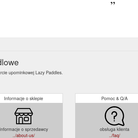
dlowe
arcie upominkowej Lazy Paddles.
Informacje o sklepie
Pomoc & Q/A
Informacje o sprzedawcy
obsługa klienta
../about-us/
../faq/