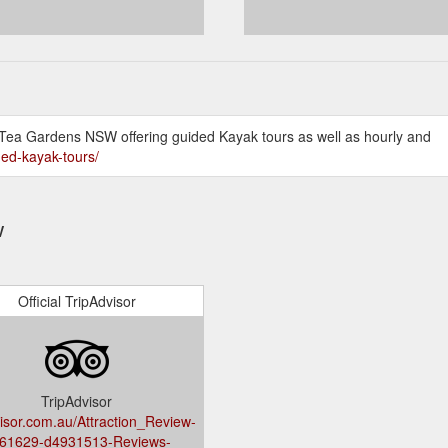
 Tea Gardens NSW offering guided Kayak tours as well as hourly and
ded-kayak-tours/
w
Official TripAdvisor
TripAdvisor
visor.com.au/Attraction_Review-
61629-d4931513-Reviews-