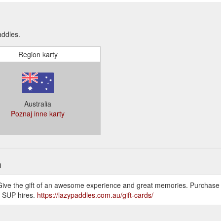
addles.
Region karty
Australia
Poznaj inne karty
h
g! Give the gift of an awesome experience and great memories. Purchase
& SUP hires.
https://lazypaddles.com.au/gift-cards/