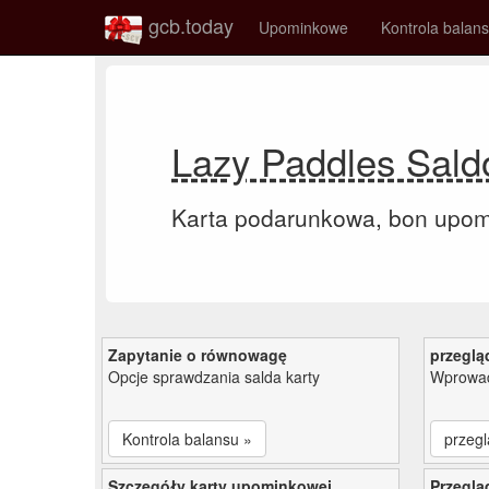
gcb.today
Upominkowe
Kontrola balan
Lazy Paddles Sald
Karta podarunkowa, bon upo
Zapytanie o równowagę
przeglą
Opcje sprawdzania salda karty
Wprowad
Kontrola balansu »
przegl
Szczegóły karty upominkowej
Przeglą