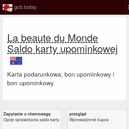
gcb.today
La beaute du Monde
Saldo karty upominkowej
Karta podarunkowa, bon upominkowy i
bon upominkowy
Zapytanie o równowagę
przegląd
Opcje sprawdzania salda karty
Wprowadzenie kupca