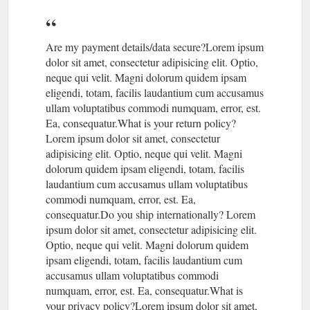
Subscribe to our ...
https://www.labeautedumonde.com.au/services-body-and-
face-care/
Are my payment details/data secure?Lorem ipsum
dolor sit amet, consectetur adipisicing elit. Optio,
GIFT CARD;
WAXING, TINTING & TAN - labeautedumonde
Address. Suite 2/3, 1A Oak St, Bellingen NSW 2454; 0408 611
neque qui velit. Magni dolorum quidem ipsam
709 [email protected] Facebook-f Instagram. We love our
eligendi, totam, facilis laudantium cum accusamus
work. Beautu Du Mond is the leader in skin care around
ullam voluptatibus commodi numquam, error, est.
Bellingen. We pride ourselves on being built on having the
Ea, consequatur.What is your return policy?
highest standards cleanliness and professionalism. Please feel
Lorem ipsum dolor sit amet, consectetur
free to let us know if you have any suggestion or complain.
adipisicing elit. Optio, neque qui velit. Magni
Stay in Touch. Subscribe to our ...
dolorum quidem ipsam eligendi, totam, facilis
https://www.labeautedumonde.com.au/services-waxing/
laudantium cum accusamus ullam voluptatibus
commodi numquam, error, est. Ea,
GIFT CARD; Address.
GELÉE NETTOYANTE - labeautedumonde
consequatur.Do you ship internationally? Lorem
Suite 2/3, 1A Oak St, Bellingen NSW 2454; 0408 611 709
ipsum dolor sit amet, consectetur adipisicing elit.
[email protected] Facebook-f Instagram. We love our work.
Beautu Du Mond is the leader in skin care around Bellingen.
Optio, neque qui velit. Magni dolorum quidem
We pride ourselves on being built on having the highest
ipsam eligendi, totam, facilis laudantium cum
standards cleanliness and professionalism. Please feel free to
accusamus ullam voluptatibus commodi
let us know if you have any suggestion or complain. Stay in
numquam, error, est. Ea, consequatur.What is
Touch. Subscribe to our ...
your privacy policy?Lorem ipsum dolor sit amet,