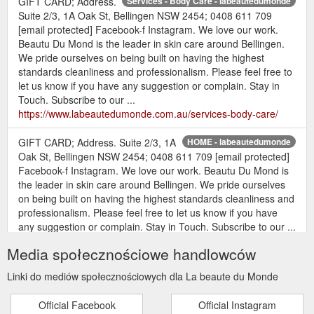
GIFT CARD; Address.
Services - Body Care - labeautedumonde
Suite 2/3, 1A Oak St, Bellingen NSW 2454; 0408 611 709
[email protected] Facebook-f Instagram. We love our work.
Beautu Du Mond is the leader in skin care around Bellingen.
We pride ourselves on being built on having the highest
standards cleanliness and professionalism. Please feel free to
let us know if you have any suggestion or complain. Stay in
Touch. Subscribe to our ...
https://www.labeautedumonde.com.au/services-body-care/
GIFT CARD; Address. Suite 2/3, 1A
HOME - labeautedumonde
Oak St, Bellingen NSW 2454; 0408 611 709 [email protected]
Facebook-f Instagram. We love our work. Beautu Du Mond is
the leader in skin care around Bellingen. We pride ourselves
on being built on having the highest standards cleanliness and
professionalism. Please feel free to let us know if you have
any suggestion or complain. Stay in Touch. Subscribe to our ...
https://www.labeautedumonde.com.au/
Media społecznościowe handlowców
GIFT CARD; Address. Suite
PROMOTIONS - labeautedumonde
Linki do mediów społecznościowych dla La beaute du Monde
2/3, 1A Oak St, Bellingen NSW 2454; 0408 611 709 [email
protected] Facebook-f Instagram. We love our work. Beautu
Official Facebook
Official Instagram
Du Mond is the leader in skin care around Bellingen. We pride