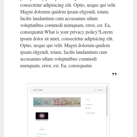
https://www.labeautedumonde.com.au/product/gelee-
consectetur adipisicing elit. Optio, neque qui velit.
nettoyante/
Magni dolorum quidem ipsam eligendi, totam,
facilis laudantium cum accusamus ullam
GIFT
ROSELIFT COLLAGÈNE REGARD - labeautedumonde
voluptatibus commodi numquam, error, est. Ea,
CARD; Address. Suite 2/3, 1A Oak St, Bellingen NSW 2454;
consequatur.What is your privacy policy?Lorem
0408 611 709 [email protected] Facebook-f Instagram. We
love our work. Beautu Du Mond is the leader in skin care
ipsum dolor sit amet, consectetur adipisicing elit.
around Bellingen. We pride ourselves on being built on having
Optio, neque qui velit. Magni dolorum quidem
the highest standards cleanliness and professionalism. Please
ipsam eligendi, totam, facilis laudantium cum
feel free to let us know if you have any suggestion or
accusamus ullam voluptatibus commodi
complain. Stay in Touch. Subscribe to our ...
numquam, error, est. Ea, consequatur.
https://www.labeautedumonde.com.au/product/roselift-
collagene-regard/