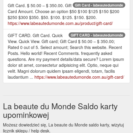
Gift Card. $ 50.00 – $ 350.00. Gift
Gift Card - labeautedumonde
Card Amount. Choose an option $50 $100 $125 $150 $200
$250 $300 $350. $50. $100. $125. $150. $200.
https://www.labeautedumonde.com.au/product/gift-card/
GIFT CARD. Gift Card. Quick
GIFT CARD - labeautedumonde
View. Quick View. Gift card; Gift Card $ 50.00 – $ 350.00;
Rated 0 out of 5. Select amount; Search this website. Recent
Posts. Hello world! Recent Comments. frequently asked
questions. Are my payment details/data secure? Lorem ipsum
dolor sit amet, consectetur adipisicing elit. Optio, neque qui
velit. Magni dolorum quidem ipsam eligendi, totam, facilis
laudantium ...
https://www.labeautedumonde.com.au/gift-card/
La beaute du Monde Saldo karty
upominkowej
Możesz dowiedzieć się, La beaute du Monde saldo karty, wizytuj
licznik sklepu / help desk.