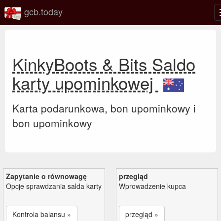
gcb.today
KinkyBoots & Bits Saldo
karty upominkowej
Karta podarunkowa, bon upominkowy i
bon upominkowy
Zapytanie o równowagę
przegląd
Opcje sprawdzania salda karty
Wprowadzenie kupca
Kontrola balansu »
przegląd »