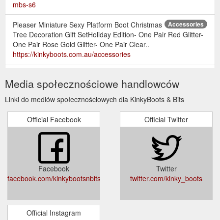
mbs-s6
Pleaser Miniature Sexy Platform Boot Christmas
Accessories
Tree Decoration Gift SetHoliday Edition- One Pair Red Glitter-
One Pair Rose Gold Glitter- One Pair Clear..
https://kinkyboots.com.au/accessories
Menu $ Australian Dollar AUD $ Australian Dollar AUD € Euro EUR ...
Media społecznościowe handlowców
My Account. My Account · Order History · Newsletter · Gift
Certificates. Customer Service. Contact · Site Map · Brands ·
Linki do mediów społecznościowych dla KinkyBoots & Bits
Shoe Size Conversion Chart ...
https://kinkyboots.com.au/cat-
fun-v102-funtasma-halloween-costume-footwear-classic-
Official Facebook
Official Twitter
collection-v102-cat-fun-v102
Facebook
Twitter
facebook.com/kinkybootsnbits/
twitter.com/kinky_boots
Official Instagram