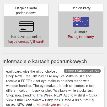
Oficjalna karta
Region karty
podarunkowa
Australia
Karta zakupu online
Poznaj inne karty
kayde.com.au/gift-card/
Informacje o kartach podarunkowych
e.gift card. give the gift of choice .
Kayde Leather – Leather
Shop Now. Free Gift Purchase any Ste Makeup Bag and
receive a FREE 12 set eye makeup brushes made with
wooden handles. The eye makeup brush set comes in two
different colour – black or pink *Available while stocks last.
Shop now. trending This Week. NEW. Add to wishlist + Quick
View. Small Cleo Wallet – Baby Pink. Rated 4.00 out of 5 $
99.95. NEW. Add ...
https://kayde.com.au/