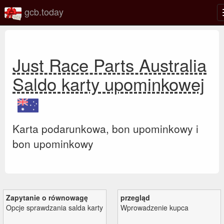
gcb.today
Just Race Parts Australia
Saldo karty upominkowej
Karta podarunkowa, bon upominkowy i
bon upominkowy
Zapytanie o równowagę
przegląd
Opcje sprawdzania salda karty
Wprowadzenie kupca