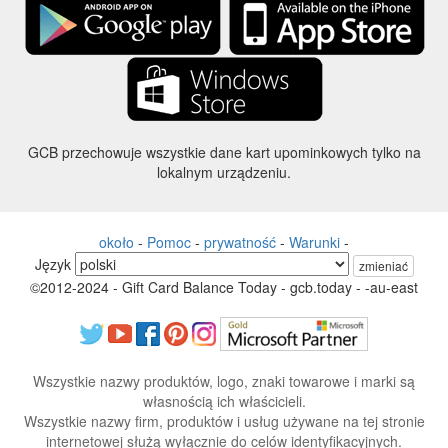
GCB przechowuje wszystkie dane kart upominkowych tylko na
lokalnym urządzeniu.
około
-
Pomoc
-
prywatność
-
Warunki
-
Język
zmieniać
©2012-2024 - Gift Card Balance Today - gcb.today - -au-east
Wszystkie nazwy produktów, logo, znaki towarowe i marki są
własnością ich właścicieli.
Wszystkie nazwy firm, produktów i usług używane na tej stronie
internetowej służą wyłącznie do celów identyfikacyjnych.