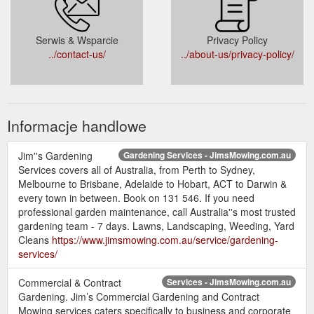
Serwis & Wsparcie
Privacy Policy
../contact-us/
../about-us/privacy-policy/
Informacje handlowe
Jim''s Gardening
Gardening Services - JimsMowing.com.au
Services covers all of Australia, from Perth to Sydney,
Melbourne to Brisbane, Adelaide to Hobart, ACT to Darwin &
every town in between. Book on 131 546. If you need
professional garden maintenance, call Australia''s most trusted
gardening team - 7 days. Lawns, Landscaping, Weeding, Yard
Cleans
https://www.jimsmowing.com.au/service/gardening-
services/
Commercial & Contract
Services - JimsMowing.com.au
Gardening. Jim’s Commercial Gardening and Contract
Mowing services caters specifically to business and corporate