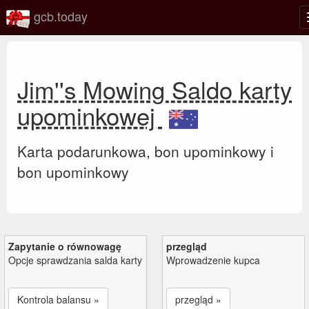
gcb.today
Jim''s Mowing Saldo karty
upominkowej
Karta podarunkowa, bon upominkowy i
bon upominkowy
Zapytanie o równowagę
przegląd
Opcje sprawdzania salda karty
Wprowadzenie kupca
Kontrola balansu »
przegląd »