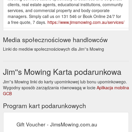
clients, real estate agents, educational institutions, community
services, and commercial property and body corporate
managers. Simply call us on 131 546 or Book Online 24/7 for
a free quote, 7 days.
https://www.jimsmowing.com.au/services/
How To Top Dress a Lawn.
Lawn Care - JimsMowing.com.au
Media społecznościowe handlowców
Our tips for top dressing your lawn If you’re looking at ways to
keep your lawn happy and healthy, you may have stumbled
Linki do mediów społecznościowych dla Jim''s Mowing
across the idea of top dressing. Lawn top dressing is often
done to help boost a lawn’s growth and health, and can be a
relatively simple way to care for your grass. […]
Jim''s Mowing Karta podarunkowa
https://www.jimsmowing.com.au/articles/lawn-care/
Jim''s Mowing linki do karty upominkowej lub bonu upominkowego.
Specialisation
Gardening Contractor Rates - JimsMowing.com.au
Wygodny sposób zarządzania równowagą w locie
– Gardening businesses that hire individuals to do the actual
Aplikacja mobilna
GCB
work will charge higher than self-employed gardeners. Usually,
rates will include the use of necessary equipment and labour.
Program kart podarunkowych
Tasks involved – Expect a lower fee if you just want them to
remove the weeds. But if you choose to let them mow, fertilise
and weed your ...
https://www.jimsmowing.com.au/2017/05/gardening-
Gift Voucher - JimsMowing.com.au
contractor-rates/