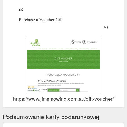
Ocean
Franchisee Listings - Page 6 of 9 - JimsMowing.com.au
Grove. Orange. Padbury. Para Field Gardens. Parkwood
Purchase a Voucher Gift
West. Pascoe Vale. Pemulwuy. Pennant Hills. Please call 131
546 to speak with our representative.
https://www.jimsmowing.com.au/franchises-for-sale/page/6/
https://www.jimsmowing.com.au/gift-voucher/
Podsumowanie karty podarunkowej