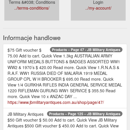
Terms &#038; Conditions
Login
../terms-conditions/
../my-account/
Informacje handlowe
$75 Gift voucher $
Products – Page 47 - JB Military Antiques
75.00 Add to cart. Quick View 1.3kg AUSTRALIAN ARMY
UNIFORM MEDALS BUTTONS & BADGES ASSORTED WW1
WW2 & 1970’s $ 420.00 Read more. Quick View 1.R.N.A.S &
R.A.F. WW1 RUSSIA DIED OF MALARIA 1919 MEDAL
GROUP CPL W H BROOKER $ 695.00 Read more. Quick
View 1/4 GURKHA RIFLES INDIA GENERAL SERVICE MEDAL
1220 RIFLEMAN GURUNG WW1 SERVICE $ 355.50 Read
more. Quick View 10 x ANZAC DAY ...
https://www.jbmilitaryantiques.com.au/shop/page/47/
JB Military Antiques
Products – Page 125 – JB Military Antiques
$50 Gift voucher $ 50.00 Add to cart. Quick View JB Military
Antiques $500 Gift voucher $ 450.00 Add to cart. Quick View