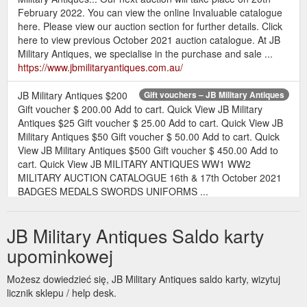
February 2022. You can view the online Invaluable catalogue
here. Please view our auction section for further details. Click
here to view previous October 2021 auction catalogue. At JB
Military Antiques, we specialise in the purchase and sale ...
https://www.jbmilitaryantiques.com.au/
JB Military Antiques $200
Gift vouchers – JB Military Antiques
Gift voucher $ 200.00 Add to cart. Quick View JB Military
Antiques $25 Gift voucher $ 25.00 Add to cart. Quick View JB
Military Antiques $50 Gift voucher $ 50.00 Add to cart. Quick
View JB Military Antiques $500 Gift voucher $ 450.00 Add to
cart. Quick View JB MILITARY ANTIQUES WW1 WW2
MILITARY AUCTION CATALOGUE 16th & 17th October 2021
BADGES MEDALS SWORDS UNIFORMS ...
https://www.jbmilitaryantiques.com.au/product-category/gift-
certificates/
JB Military Antiques Saldo karty
$200
JB Military Antiques $200 Gift voucher – JB Military Antiques
upominkowej
Gift voucher available in our store at shop 2-135 Russell st
Morley, Perth WA or we are only too happy to post one out to
Możesz dowiedzieć się, JB Military Antiques saldo karty, wizytuj
you. Valid for 12 months from purchase date. Perfect for that
licznik sklepu / help desk.
hard to buy for collector or loved one. Additional information.