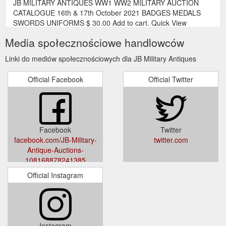
JB MILITARY ANTIQUES WW1 WW2 MILITARY AUCTION
CATALOGUE 16th & 17th October 2021 BADGES MEDALS
SWORDS UNIFORMS $ 30.00 Add to cart. Quick View
JOLLIFFE 7TH BATTALION WW1 1914/15 STAR MEDAL
Media społecznościowe handlowców
AUSTRALIAN ARMY ANZAC AIF $ 130.50 Read more. Quick
View JOLLIFFE ...
Linki do mediów społecznościowych dla JB Military Antiques
https://www.jbmilitaryantiques.com.au/shop/page/125/
Official Facebook
Official Twitter
Facebook
Twitter
facebook.com/JB-Military-
twitter.com
Antique-Auctions-
108168878241385
Official Instagram
Instagram