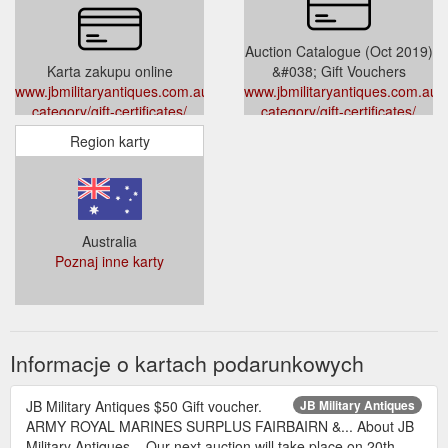
Auction Catalogue (Oct 2019)
Karta zakupu online
&#038; Gift Vouchers
www.jbmilitaryantiques.com.au/product-
www.jbmilitaryantiques.com.au/
category/gift-certificates/
category/gift-certificates/
Region karty
Australia
Poznaj inne karty
Informacje o kartach podarunkowych
JB Military Antiques $50 Gift voucher.
JB Military Antiques
ARMY ROYAL MARINES SURPLUS FAIRBAIRN &... About JB
Military Antiques... Our next auction will take place on 20th