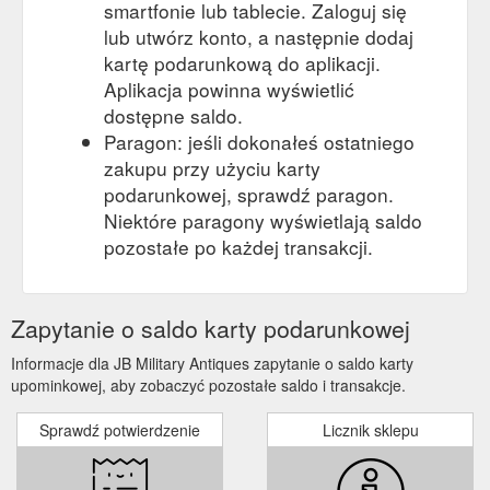
yet. Be the first to review “$75 Gift voucher” Cancel reply. You
smartfonie lub tablecie. Zaloguj się
...
https://www.jbmilitaryantiques.com.au/product/75-gift-
lub utwórz konto, a następnie dodaj
voucher/
kartę podarunkową do aplikacji.
Aplikacja powinna wyświetlić
Comments on: $75 Gift
Comments on: $75 Gift voucher
dostępne saldo.
voucher
https://www.jbmilitaryantiques.com.au/product/75-gift-
voucher/feed/
Paragon: jeśli dokonałeś ostatniego
zakupu przy użyciu karty
podarunkowej, sprawdź paragon.
Niektóre paragony wyświetlają saldo
pozostałe po każdej transakcji.
Zapytanie o saldo karty podarunkowej
Informacje dla JB Military Antiques zapytanie o saldo karty
upominkowej, aby zobaczyć pozostałe saldo i transakcje.
Sprawdź potwierdzenie
Licznik sklepu