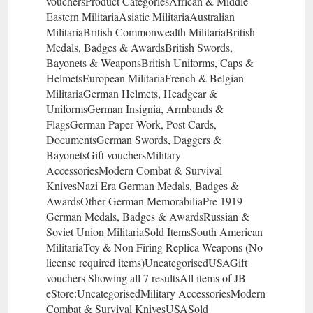
vouchersProduct CategoriesAfrican & Middle
Eastern MilitariaAsiatic MilitariaAustralian
MilitariaBritish Commonwealth MilitariaBritish
Medals, Badges & AwardsBritish Swords,
Bayonets & WeaponsBritish Uniforms, Caps &
HelmetsEuropean MilitariaFrench & Belgian
MilitariaGerman Helmets, Headgear &
UniformsGerman Insignia, Armbands &
FlagsGerman Paper Work, Post Cards,
DocumentsGerman Swords, Daggers &
BayonetsGift vouchersMilitary
AccessoriesModern Combat & Survival
KnivesNazi Era German Medals, Badges &
AwardsOther German MemorabiliaPre 1919
German Medals, Badges & AwardsRussian &
Soviet Union MilitariaSold ItemsSouth American
MilitariaToy & Non Firing Replica Weapons (No
license required items)UncategorisedUSAGift
vouchers Showing all 7 resultsAll items of JB
eStore:UncategorisedMilitary AccessoriesModern
Combat & Survival KnivesUSASold