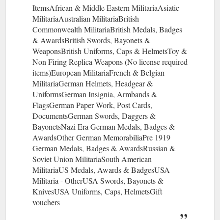
ItemsAfrican & Middle Eastern MilitariaAsiatic
MilitariaAustralian MilitariaBritish
Commonwealth MilitariaBritish Medals, Badges
& AwardsBritish Swords, Bayonets &
WeaponsBritish Uniforms, Caps & HelmetsToy &
Non Firing Replica Weapons (No license required
items)European MilitariaFrench & Belgian
MilitariaGerman Helmets, Headgear &
UniformsGerman Insignia, Armbands &
FlagsGerman Paper Work, Post Cards,
DocumentsGerman Swords, Daggers &
BayonetsNazi Era German Medals, Badges &
AwardsOther German MemorabiliaPre 1919
German Medals, Badges & AwardsRussian &
Soviet Union MilitariaSouth American
MilitariaUS Medals, Awards & BadgesUSA
Militaria - OtherUSA Swords, Bayonets &
KnivesUSA Uniforms, Caps, HelmetsGift
vouchers