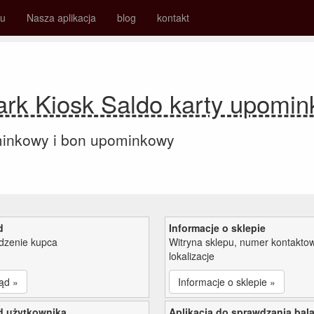
su
Nasza aplikacja
blog
kontakt
rk Kiosk Saldo karty upomi
minkowy i bon upominkowy
d
Informacje o sklepie
zenie kupca
Witryna sklepu, numer kontaktow
lokalizacje
ąd »
Informacje o sklepie »
d użytkownika
Aplikacja do sprawdzania bal