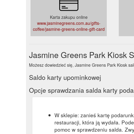
Karta zakupu online
www.jasminegreens.com.au/gifts-
coffee/jasmine-greens-online-gift-card
Jasmine Greens Park Kiosk S
Możesz dowiedzieć się, Jasmine Greens Park Kiosk saldo 
Saldo karty upominkowej
Opcje sprawdzania salda karty pod
W sklepie: zanieś kartę podarun
restauracji, która ją wydała. Pod
pomoc w sprawdzeniu salda. Zwy