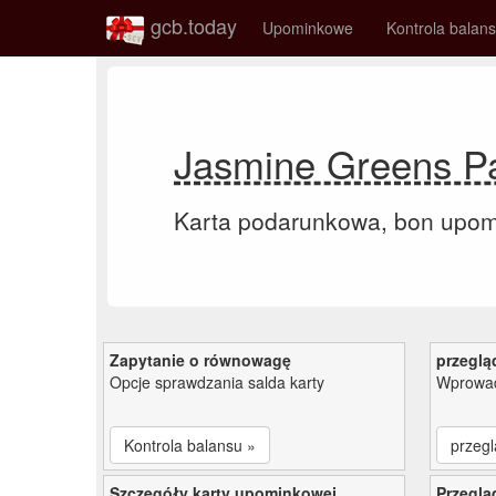
gcb.today
Upominkowe
Kontrola balan
Jasmine Greens Pa
Karta podarunkowa, bon upo
Zapytanie o równowagę
przeglą
Opcje sprawdzania salda karty
Wprowad
Kontrola balansu »
przegl
Szczegóły karty upominkowej
Przeglą