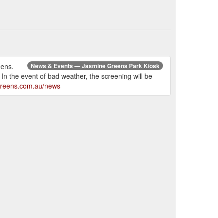
eens.
News & Events — Jasmine Greens Park Kiosk
In the event of bad weather, the screening will be
greens.com.au/news