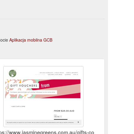
locie
Aplikacja mobilna GCB
ps://www.jasminegreens.com.au/gifts-coffee/jasmine-gree