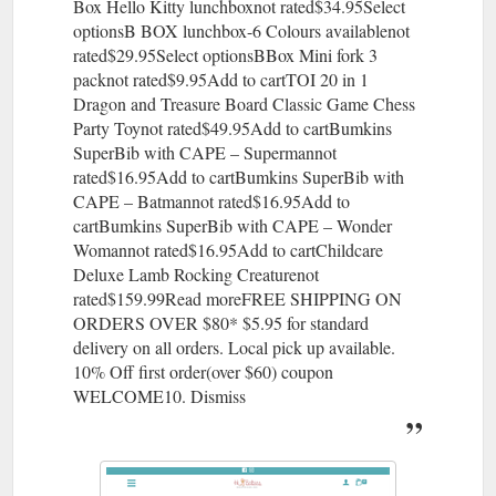
Box Hello Kitty lunchboxnot rated$34.95Select
optionsB BOX lunchbox-6 Colours availablenot
rated$29.95Select optionsBBox Mini fork 3
packnot rated$9.95Add to cartTOI 20 in 1
Dragon and Treasure Board Classic Game Chess
Party Toynot rated$49.95Add to cartBumkins
SuperBib with CAPE – Supermannot
rated$16.95Add to cartBumkins SuperBib with
CAPE – Batmannot rated$16.95Add to
cartBumkins SuperBib with CAPE – Wonder
Womannot rated$16.95Add to cartChildcare
Deluxe Lamb Rocking Creaturenot
rated$159.99Read moreFREE SHIPPING ON
ORDERS OVER $80* $5.95 for standard
delivery on all orders. Local pick up available.
10% Off first order(over $60) coupon
WELCOME10. Dismiss