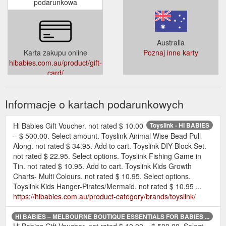
podarunkowa
Australia
Karta zakupu online
Poznaj inne karty
hibabies.com.au/product/gift-
card/
Informacje o kartach podarunkowych
Hi Babies Gift Voucher. not rated $ 10.00
Toyslink - HI BABIES
– $ 500.00. Select amount. Toyslink Animal Wise Bead Pull
Along. not rated $ 34.95. Add to cart. Toyslink DIY Block Set.
not rated $ 22.95. Select options. Toyslink Fishing Game in
Tin. not rated $ 10.95. Add to cart. Toyslink Kids Growth
Charts- Multi Colours. not rated $ 10.95. Select options.
Toyslink Kids Hanger-Pirates/Mermaid. not rated $ 10.95 ...
https://hibabies.com.au/product-category/brands/toyslink/
HI BABIES – MELBOURNE BOUTIQUE ESSENTIALS FOR BABIES ...
Hi Babies Gift Voucher. not rated $ 10.00 – $ 500.00. Select