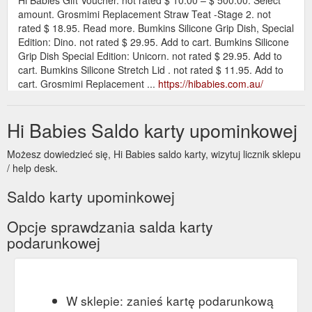
amount. Grosmimi Replacement Straw Teat -Stage 2. not
rated $ 18.95. Read more. Bumkins Silicone Grip Dish, Special
Edition: Dino. not rated $ 29.95. Add to cart. Bumkins Silicone
Grip Dish Special Edition: Unicorn. not rated $ 29.95. Add to
cart. Bumkins Silicone Stretch Lid . not rated $ 11.95. Add to
cart. Grosmimi Replacement ...
https://hibabies.com.au/
Hi Babies Gift Voucher.
B Box Hello Kitty lunchbox – HI BABIES
Hi Babies Saldo karty upominkowej
not rated $ 10.00 – $ 500.00. Select amount. B Box Feeding
Set. not rated $ 29.95. Select options. B Box Sport Spout
Możesz dowiedzieć się, Hi Babies saldo karty, wizytuj licznik sklepu
Bottle (new) not rated $ 19.95. Select options. B Box Bowl XL
/ help desk.
+ Straw- Strawberry. not rated $ 12.95. Read more. B Box
Toddler Cultery Set. not rated $ 12.95. Select options. B Box
Saldo karty upominkowej
Insulated Food Jar. not rated $ 34.95. Select options.
Products. Art ...
https://hibabies.com.au/product/b-box-hello-
Opcje sprawdzania salda karty
kitty-lunchbox/
podarunkowej
Hi Babies Gift Voucher. not rated $
Potty & Toilets – HI BABIES
10.00 – $ 500.00. Select amount. Summer Infant Learn-to-Go
Potty. not rated $ 29.99. Add to cart. Summer Infant My Size
Potty Transitions. not rated $ 79.99. Read more. Summer
W sklepie: zanieś kartę podarunkową
Infant Step-By-Step Potty. not rated $ 59.99. Select options.