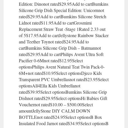
Edition: Dinonot rated$29.95Add to cartBumkins
Silicone Grip Dish Special Edition: Unicornnot
rated$29.95Add to cartBumkins Silicone Stretch
Lidnot rated$11.95Add to cartGrosmimi
Replacement Straw Teat -Stage 1Rated 2.33 out
of 5$17.95Add to cartJellystone Rainbow Stacker
and Teether Toynot rated$24.95Add to
cartBumkins Silicone Grip Dish – Batmannot
rated$29.95Add to cartPhilips Avent Ultra Soft
Pacifier 0-6Mnot rated$12.95Select
optionsPhilips Avent Natural Teat Twin Pack-0-
6M+not rated$10.95Select optionsDjeco Kids
Transparent PVC Umbrellasnot rated$23.95Select
optionsAll4Ella Kids Umbrellanot
rated$39.95Select optionsBumkins Silicone Grip
Dishnot rated$29.95Select optionsHi Babies Gift
Vouchernot rated$10.00 – $500.00Select
amountJellyStone DIY CALM DOWN
BOTTLEnot rated$24.95Select optionsB Box
Insulated Food Jarnot rated$34.95Select optionsB