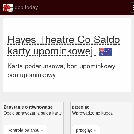
gcb.today
Hayes Theatre Co Saldo
karty upominkowej
Karta podarunkowa, bon upominkowy i
bon upominkowy
Zapytanie o równowagę
przegląd
Opcje sprawdzania salda karty
Wprowadzenie kupca
Kontrola balansu »
przegląd »