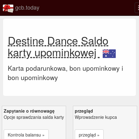
gcb.today
Destine Dance Saldo
karty upominkowej
Karta podarunkowa, bon upominkowy i
bon upominkowy
Zapytanie o równowagę
przegląd
Opcje sprawdzania salda karty
Wprowadzenie kupca
Kontrola balansu »
przegląd »