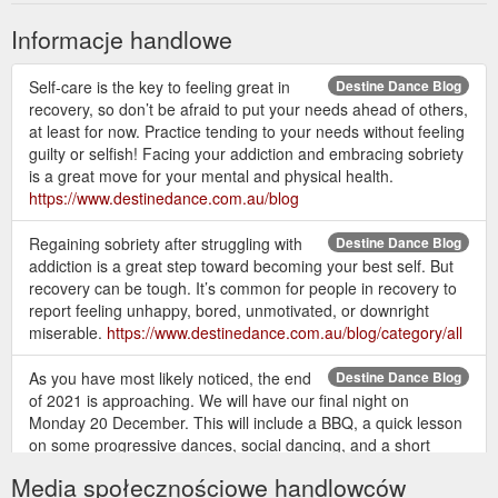
Informacje handlowe
Self-care is the key to feeling great in
Destine Dance Blog
recovery, so don’t be afraid to put your needs ahead of others,
at least for now. Practice tending to your needs without feeling
guilty or selfish! Facing your addiction and embracing sobriety
is a great move for your mental and physical health.
https://www.destinedance.com.au/blog
Regaining sobriety after struggling with
Destine Dance Blog
addiction is a great step toward becoming your best self. But
recovery can be tough. It’s common for people in recovery to
report feeling unhappy, bored, unmotivated, or downright
miserable.
https://www.destinedance.com.au/blog/category/all
As you have most likely noticed, the end
Destine Dance Blog
of 2021 is approaching. We will have our final night on
Monday 20 December. This will include a BBQ, a quick lesson
on some progressive dances, social dancing, and a short
awards night (for those students who have been practicing for
Media społecznościowe handlowców
quite some time on and off over the sporadic lockdowns).