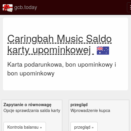
gcb.today
Caringbah Music Saldo
karty upominkowej
Karta podarunkowa, bon upominkowy i
bon upominkowy
Zapytanie o równowagę
przegląd
Opcje sprawdzania salda karty
Wprowadzenie kupca
Kontrola balansu »
przegląd »