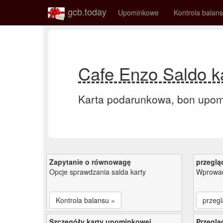
gcb.today
Upominkowe
Kontrola balan
Cafe Enzo Saldo k
Karta podarunkowa, bon upo
Zapytanie o równowagę
przeglą
Opcje sprawdzania salda karty
Wprowad
Kontrola balansu »
przegl
Szczegóły karty upominkowej
Przeglą