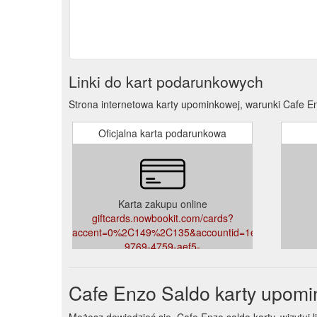
Linki do kart podarunkowych
Strona internetowa karty upominkowej, warunki Cafe E
Oficjalna karta podarunkowa
Karta zakupu online
giftcards.nowbookit.com/cards?
accent=0%2C149%2C135&accountid=1edb7278-
9769-4759-aef5-
62792eb22633&theme=light&venueid=3378
Cafe Enzo Saldo karty upomi
Możesz dowiedzieć się, Cafe Enzo saldo karty, wizytuj li