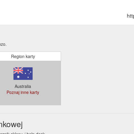
ht
nzo.
Region karty
Australia
Poznaj inne karty
nkowej
cznik sklepu / help desk.