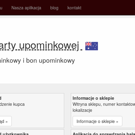
su
Nasza aplikacja
blog
kontakt
arty upominkowej
minkowy i bon upominkowy
d
Informacje o sklepie
zenie kupca
Witryna sklepu, numer kontaktow
lokalizacje
ąd »
Informacje o sklepie »
d użytkownika
Aplikacja do sprawdzania bal