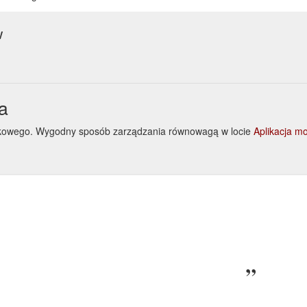
w
a
inkowego. Wygodny sposób zarządzania równowagą w locie
Aplikacja m