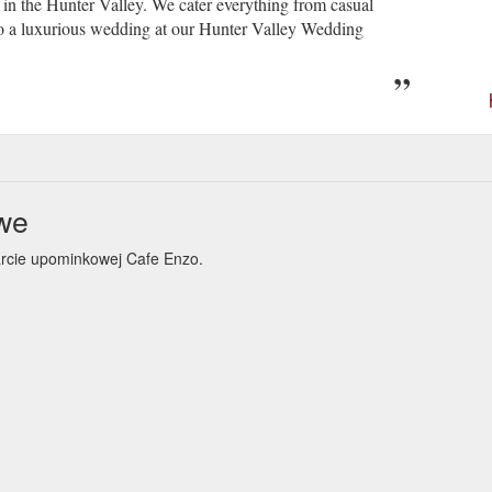
 in the Hunter Valley. We cater everything from casual
to a luxurious wedding at our Hunter Valley Wedding
we
arcie upominkowej Cafe Enzo.