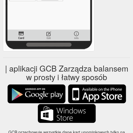
| aplikacji GCB Zarządza balansem
w prosty i łatwy sposób
GCB przechowuje wszystkie dane kart upominkowych tylko na