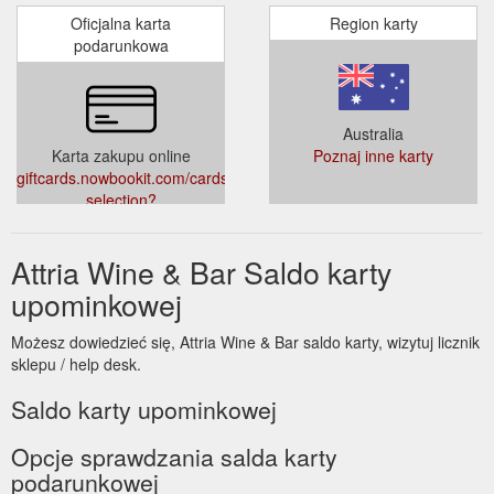
Oficjalna karta
Region karty
podarunkowa
Australia
Karta zakupu online
Poznaj inne karty
giftcards.nowbookit.com/cards/card-
selection?
accountid=2b3139c1-d38b-
404b-8f2c-
Attria Wine & Bar Saldo karty
b3bdfb58272e&venueid=4451&theme=light&accent=0,149,135
upominkowej
Możesz dowiedzieć się, Attria Wine & Bar saldo karty, wizytuj licznik
sklepu / help desk.
Saldo karty upominkowej
Opcje sprawdzania salda karty
podarunkowej