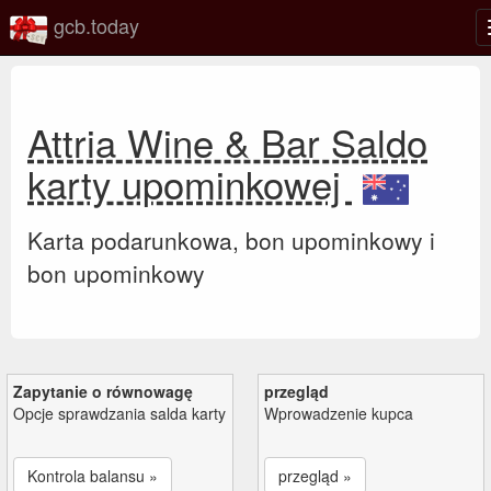
gcb.today
Attria Wine & Bar Saldo
karty upominkowej
Karta podarunkowa, bon upominkowy i
bon upominkowy
Zapytanie o równowagę
przegląd
Opcje sprawdzania salda karty
Wprowadzenie kupca
Kontrola balansu »
przegląd »