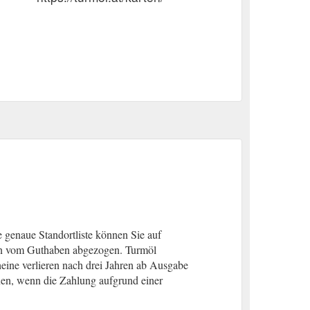
 genaue Standortliste können Sie auf
en vom Guthaben abgezogen. Turmöl
#C2179).
ine verlieren nach drei Jahren ab Ausgabe
hnen, wenn die Zahlung aufgrund einer