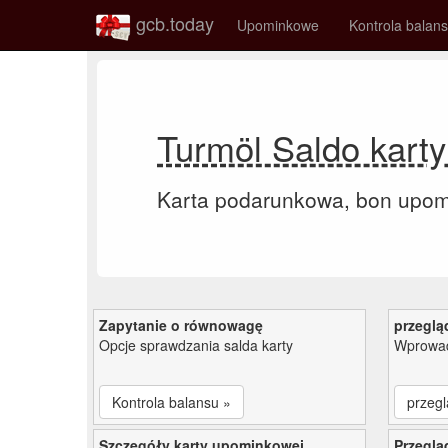
gcb.today
Upominkowe
Kontrola balan
Turmöl Saldo kart
Karta podarunkowa, bon upo
Zapytanie o równowagę
przeglą
Opcje sprawdzania salda karty
Wprowad
Kontrola balansu »
przegl
Szczegóły karty upominkowej
Przeglą