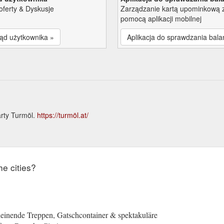
oferty & Dyskusje
Zarządzanie kartą upominkową 
pomocą aplikacji mobilnej
ąd użytkownika »
Aplikacja do sprawdzania bala
arty Turmöl.
https://turmöl.at/
e
he cities?
einende Treppen, Gatschcontainer & spektakuläre