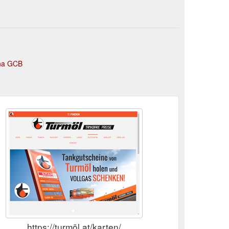
lna GCB
https://turmöl.at/karten/