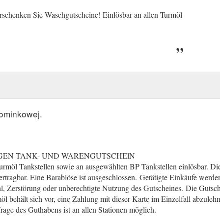
rschenken Sie Waschgutscheine! Einlösbar an allen Turmöl
pominkowej.
GEN TANK- UND WARENGUTSCHElN
urmöl Tankstellen sowie an ausgewählten BP Tankstellen einlösbar. Die
rtragbar. Eine Barablöse ist ausgeschlossen.
(gcb.today#86BB1).
Getätigte Einkäufe werd
l, Zerstörung oder unberechtigte Nutzung des Gutscheines.
(gcb.today
Die Gutsche
öl behält sich vor, eine Zahlung mit dieser Karte im Einzelfall abzule
rage des Guthabens ist an allen Stationen möglich.