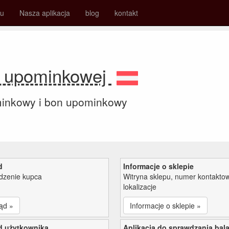
su
Nasza aplikacja
blog
kontakt
y upominkowej
minkowy i bon upominkowy
d
Informacje o sklepie
zenie kupca
Witryna sklepu, numer kontaktow
lokalizacje
ąd »
Informacje o sklepie »
d użytkownika
Aplikacja do sprawdzania bal