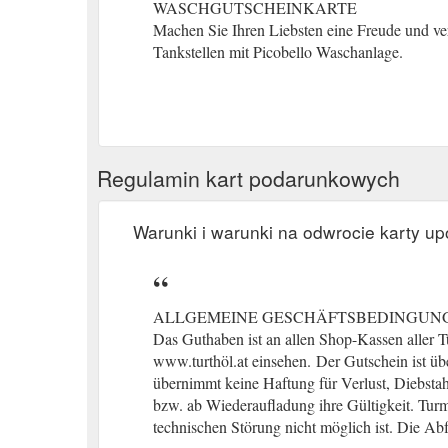
WASCHGUTSCHEINKARTE
Machen Sie Ihren Liebsten eine Freude und ve
Tankstellen mit Picobello Waschanlage.
Regulamin kart podarunkowych
Warunki i warunki na odwrocie karty u
ALLGEMEINE GESCHÄFTSBEDINGUN
Das Guthaben ist an allen Shop-Kassen aller T
www.turthöl.at einsehen.
(gcb.today#DFA82).
Der Gutschein ist übe
übernimmt keine Haftung für Verlust, Diebstah
bzw. ab Wiederaufladung ihre Gültigkeit. Turm
technischen Störung nicht möglich ist. Die Abf