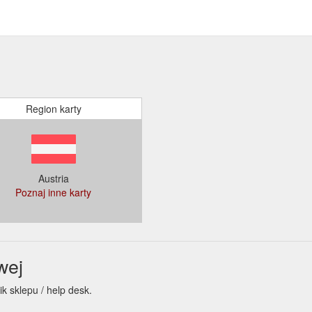
Region karty
Austria
Poznaj inne karty
wej
ik sklepu / help desk.