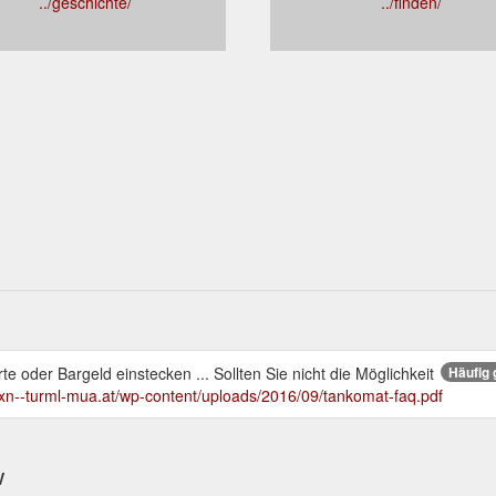
../geschichte/
../finden/
e oder Bargeld einstecken ... Sollten Sie nicht die Möglichkeit
Häufig 
//xn--turml-mua.at/wp-content/uploads/2016/09/tankomat-faq.pdf
w