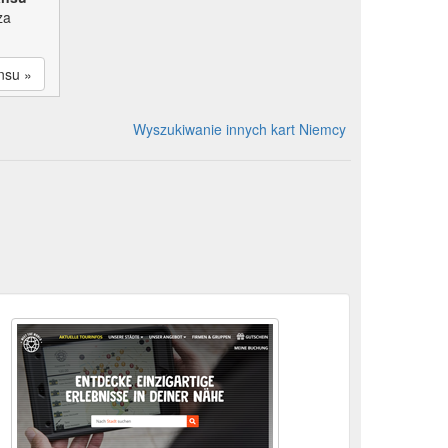
za
nsu »
Wyszukiwanie innych kart Niemcy