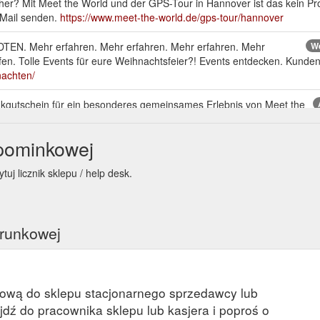
er? Mit Meet the World und der GPS-Tour in Hannover ist das kein Pro
-Mail senden.
https://www.meet-the-world.de/gps-tour/hannover
TEN. Mehr erfahren. Mehr erfahren. Mehr erfahren. Mehr
We
ifen. Tolle Events für eure Weihnachtsfeier?! Events entdecken. Kund
nachten/
kgutschein für ein besonderes gemeinsames Erlebnis von Meet the
ot. Rätseltouren. Entdecke die Stadt mit Freund:innen auf neuen Pfaden
rankfurt/foto/osthafen-kamera/
upominkowej
kgutschein für ein besonderes gemeinsames Erlebnis von Meet
Her
uj licznik sklepu / help desk.
u 20% Rabatt auf alle Gutscheine! Zu unseren Gutscheinen. Entdecke 
r-escape-game/
kgutschein für ein besonderes gemeinsames Erlebnis von Meet the Wo
arunkowej
t auf alle Gutscheine! Zu unseren Gutscheinen. Entdecke unser Angeb
kową do sklepu stacjonarnego sprzedawcy lub
ejdź do pracownika sklepu lub kasjera i poproś o