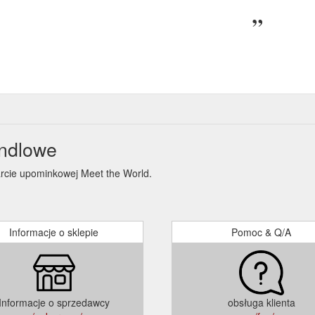
andlowe
arcie upominkowej Meet the World.
Informacje o sklepie
Pomoc & Q/A
Informacje o sprzedawcy
obsługa klienta