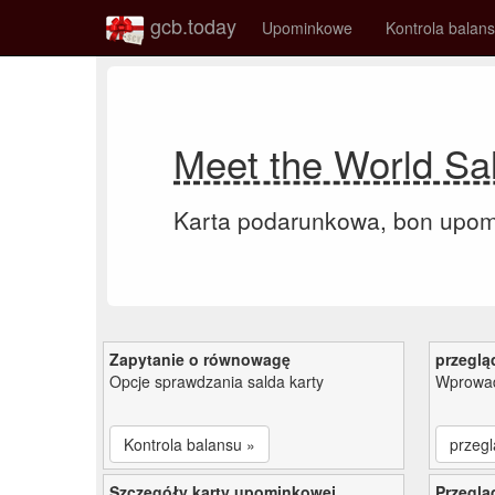
gcb.today
Upominkowe
Kontrola balan
Meet the World Sa
Karta podarunkowa, bon upo
Zapytanie o równowagę
przeglą
Opcje sprawdzania salda karty
Wprowad
Kontrola balansu »
przegl
Szczegóły karty upominkowej
Przeglą