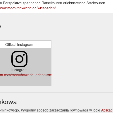
 Perspektive spannende Rätseltouren erlebnisreiche Stadttouren
/www.meet-the-world.de/wiesbaden/
w
d
Official Instagram
Instagram
am.com/meettheworld_erlebnisse/
unkowa
 upominkowego. Wygodny sposób zarządzania równowagą w locie
Aplika