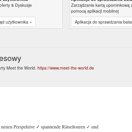
oferty & Dyskusje
Zarządzanie kartą upominkową 
pomocą aplikacji mobilnej
ąd użytkownika »
Aplikacja do sprawdzania bala
nesowy
arty Meet the World.
https://www.meet-the-world.de
e
r neuen Perspektive ✓ spannende Rätseltouren ✓ und