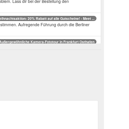
blem. Lass dir bei der Bestellung den
ihnachtsaktion: 20% Rabatt auf alle Gutscheine! - Meet ...
enstimmen. Aufregende Führung durch die Berliner
Außergewöhnliche Kamera-Fototour in Frankfurt Osthafen
, indem ihr knifflige Rätsel löst und lustige
ausfordernes Outdoor Escape Game an den Hamburger ...
unser Angebot. Firmentouren.
https://www.meet-the-
rld.
Spannende Krimi-Rätseltour in Hamburg St. Pauli
ot. Firmentouren.
https://www.meet-the-