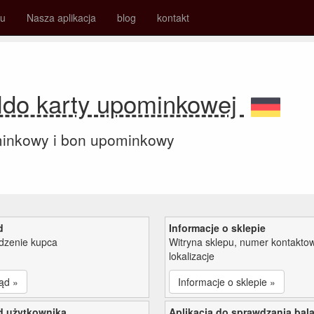
su
Nasza aplikacja
blog
kontakt
ldo karty upominkowej
minkowy i bon upominkowy
d
Informacje o sklepie
zenie kupca
Witryna sklepu, numer kontaktow
lokalizacje
ąd »
Informacje o sklepie »
d użytkownika
Aplikacja do sprawdzania bal