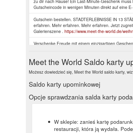
zu dir nach Hause! Ein Last-Minute-Geschenk muss h
Gutscheincode in wenigen Minuten direkt auf eine E
Gutschein bestellen. STADTERLEBNISSE IN 13 STÄD
erfahren. Mehr erfahren. Mehr erfahren. Jetzt zugre
Galerienszene .
https://www.meet-the-world.de/weih
Verschenke Freude mit einem einzigartigen Geschen
World. Zu unseren Gutscheinen. Entdecke unser Angeb
Aufgaben bewältigt.
https://www.meet-the-world.de/f
Meet the World Saldo karty 
Verschenke Freude mit einem einzigartigen Geschen
Możesz dowiedzieć się, Meet the World saldo karty, wizyt
the World. Bei unserer Weihnachtsaktion erhältst d
world.de/hamburg/raetsel/landungsbruecken-outdoo
Saldo karty upominkowej
Verschenke Freude mit einem einzigartigen Geschen
Opcje sprawdzania salda karty pod
Bei unserer Weihnachtsaktion erhältst du 20% Rabat
world.de/hamburg/raetsel/st-pauli-krimi-raetseltour/
W sklepie: zanieś kartę podarun
restauracji, która ją wydała. Pod