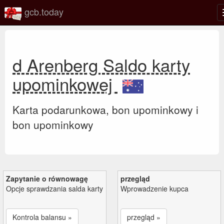
gcb.today
d Arenberg Saldo karty
upominkowej
Karta podarunkowa, bon upominkowy i
bon upominkowy
Zapytanie o równowagę
przegląd
Opcje sprawdzania salda karty
Wprowadzenie kupca
Kontrola balansu »
przegląd »