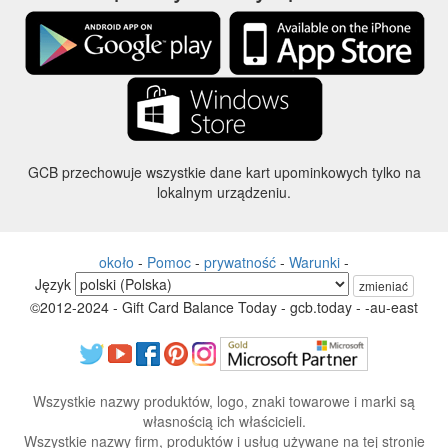
GCB przechowuje wszystkie dane kart upominkowych tylko na
lokalnym urządzeniu.
około
-
Pomoc
-
prywatność
-
Warunki
-
Język
zmieniać
©2012-2024 - Gift Card Balance Today - gcb.today - -au-east
Wszystkie nazwy produktów, logo, znaki towarowe i marki są
własnością ich właścicieli.
Wszystkie nazwy firm, produktów i usług używane na tej stronie