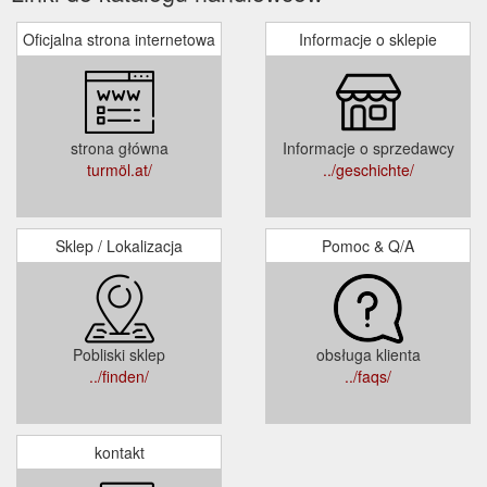
Oficjalna strona internetowa
Informacje o sklepie
strona główna
Informacje o sprzedawcy
turmöl.at/
../geschichte/
Sklep / Lokalizacja
Pomoc & Q/A
Pobliski sklep
obsługa klienta
../finden/
../faqs/
kontakt