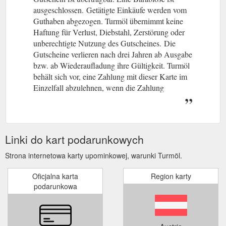
ausgeschlossen.
(gcb.today#86BB1).
Getätigte Einkäufe werden vom
Guthaben abgezogen. Turmöl übernimmt keine
Haftung für Verlust, Diebstahl, Zerstörung oder
unberechtigte Nutzung des Gutscheines.
(gcb.today#C2179).
Die
Gutscheine verlieren nach drei Jahren ab Ausgabe
bzw. ab Wiederaufladung ihre Gültigkeit. Turmöl
behält sich vor, eine Zahlung mit dieser Karte im
Einzelfall abzulehnen, wenn die Zahlung
aufgrund einer technischen Störung nicht möglich
ist. Die Abfrage des Guthabens ist an allen
Stationen möglich.
Linki do kart podarunkowych
Strona internetowa karty upominkowej, warunki Turmöl.
Oficjalna karta
Region karty
podarunkowa