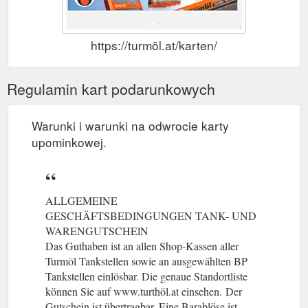
https://turmöl.at/karten/
Regulamin kart podarunkowych
Warunki i warunki na odwrocie karty
upominkowej.
ALLGEMEINE
GESCHÄFTSBEDINGUNGEN TANK- UND
WARENGUTSCHElN
Das Guthaben ist an allen Shop-Kassen aller
Turmöl Tankstellen sowie an ausgewählten BP
Tankstellen einlösbar. Die genaue Standortliste
können Sie auf www.turthöl.at einsehen.
(gcb.today#DFA82)
Der
Gutschein ist übertragbar. Eine Barablöse ist