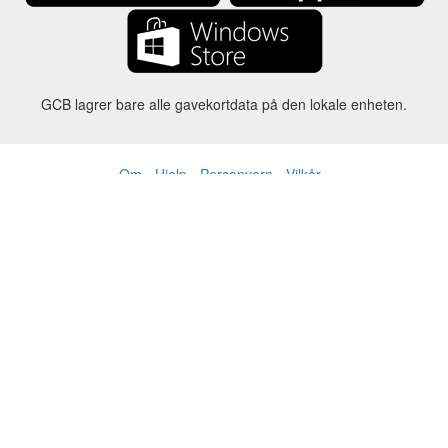
GCB lagrer bare alle gavekortdata på den lokale enheten.
Om
-
Hjelp
-
Personvern
-
Vilkår
-
Språk
Forandre
©2012-2024 - Gift Card Balance Today - gcb.today - -au-east
Alle produktnavn, logoer, varemerker og merker tilhører sine
respektive eiere.
Alle firma-, produkt- og tjenestenavn som brukes på dette nettstedet er
kun til identifikasjonsformål.
Nettstedet drives av uavhengige fellesskap som ikke har noen
tilknytning til eller godkjenning av de respektive varemerkeeierne.
Ta kontakt med oss hvis du har spørsmål eller henvendelser.