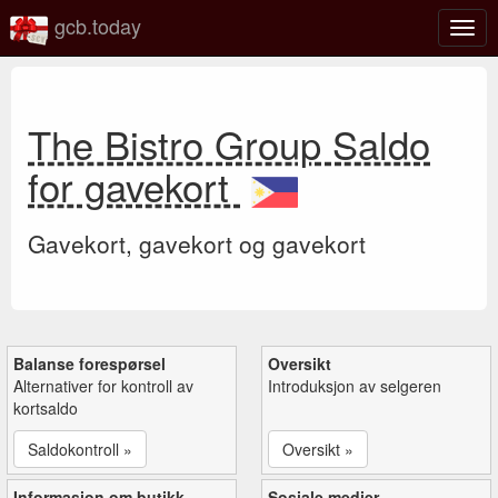
gcb.today
Veks
mell
navi
The Bistro Group Saldo
for gavekort
Gavekort, gavekort og gavekort
Balanse forespørsel
Oversikt
Alternativer for kontroll av
Introduksjon av selgeren
kortsaldo
Saldokontroll »
Oversikt »
Informasjon om butikk
Sosiale medier