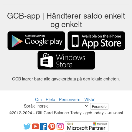
GCB-app | Håndterer saldo enkelt
og enkelt
GCB lagrer bare alle gavekortdata på den lokale enheten.
Om
-
Hjelp
-
Personvern
-
Vilkår
-
Språk
Forandre
©2012-2024 - Gift Card Balance Today - gcb.today - -au-east