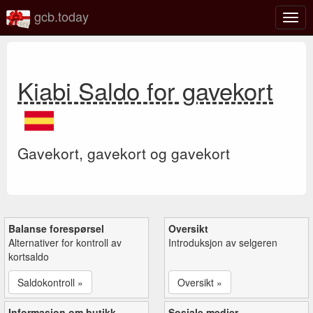
gcb.today
Veks
mell
navi
Kiabi Saldo for gavekort
Gavekort, gavekort og gavekort
Balanse forespørsel
Oversikt
Alternativer for kontroll av
Introduksjon av selgeren
kortsaldo
Saldokontroll »
Oversikt »
Informasjon om butikk
Sosiale medier