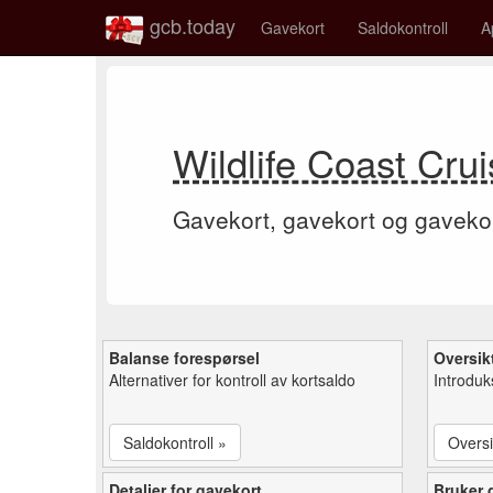
gcb.today
Gavekort
Saldokontroll
A
Wildlife Coast Cru
Gavekort, gavekort og gaveko
Balanse forespørsel
Oversik
Alternativer for kontroll av kortsaldo
Introduk
Saldokontroll »
Oversi
Detaljer for gavekort
Bruker