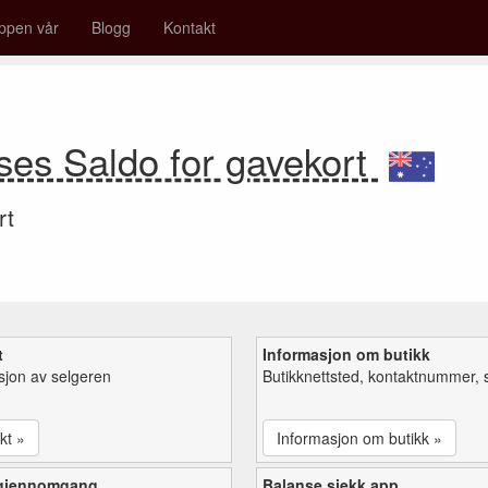
ppen vår
Blogg
Kontakt
ises Saldo for gavekort
rt
t
Informasjon om butikk
sjon av selgeren
Butikknettsted, kontaktnummer, 
kt »
Informasjon om butikk »
 gjennomgang
Balanse sjekk app