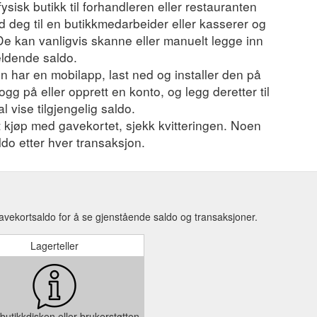
fysisk butikk til forhandleren eller restauranten
 deg til en butikkmedarbeider eller kasserer og
 De kan vanligvis skanne eller manuelt legge inn
eldende saldo.
 har en mobilapp, last ned og installer den på
ogg på eller opprett en konto, og legg deretter til
l vise tilgjengelig saldo.
et kjøp med gavekortet, sjekk kvitteringen. Noen
ldo etter hver transaksjon.
gavekortsaldo for å se gjenstående saldo og transaksjoner.
Lagerteller
butikkdisken eller brukerstøtten