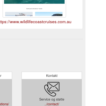
ttps://www.wildlifecoastcruises.com.au
r
Kontakt
Service og støtte
tions/
../contact/