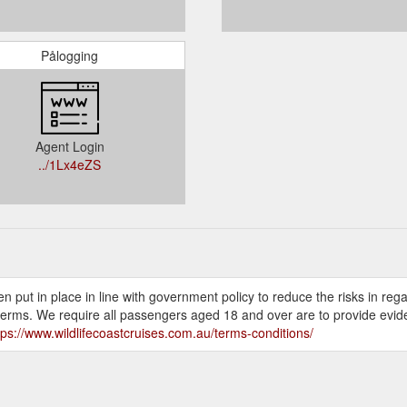
Pålogging
Agent Login
../1Lx4eZS
ut in place in line with government policy to reduce the risks in rega
terms. We require all passengers aged 18 and over are to provide evide
tps://www.wildlifecoastcruises.com.au/terms-conditions/