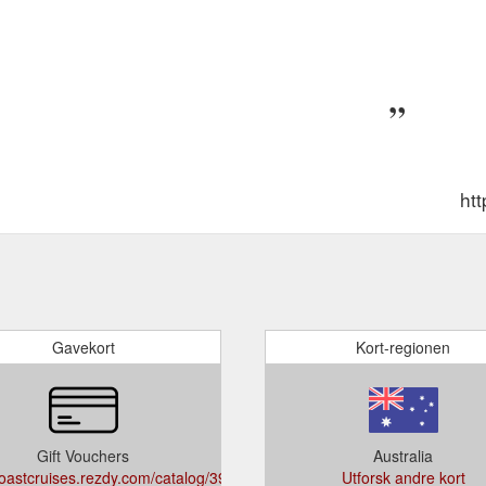
htt
Gavekort
Kort-regionen
Gift Vouchers
Australia
coastcruises.rezdy.com/catalog/396901/gift-
Utforsk andre kort