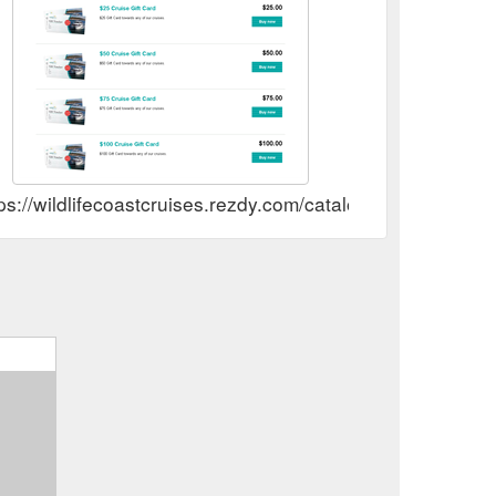
ps://wildlifecoastcruises.rezdy.com/catalog/396901/gift-