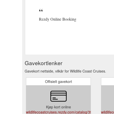
Rezdy Online Booking
Gavekortlenker
Gavekort nettside, vilkår for Wildlife Coast Cruises.
Offisielt gavekort
Kjøp kort online
wildlifecoastcruises.rezdy.com/catalog/396901/gift-
wildlife