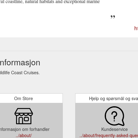
ul coastline, natural habitats and exceptional marine
h
informasjon
dlife Coast Cruises.
Om Store
Hjelp og spørsmål og sva
nformasjon om forhandler
Kundeservice
../about/
../about/frequently-asked-ques