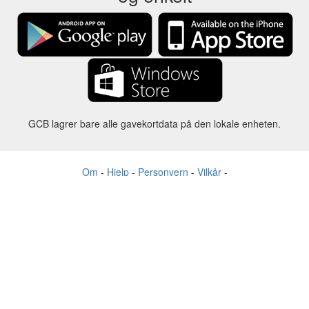
GCB lagrer bare alle gavekortdata på den lokale enheten.
Om
-
Hjelp
-
Personvern
-
Vilkår
-
Språk
Forandre
©2012-2024 - Gift Card Balance Today - gcb.today - -au-east
Alle produktnavn, logoer, varemerker og merker tilhører sine
respektive eiere.
Alle firma-, produkt- og tjenestenavn som brukes på dette nettstedet er