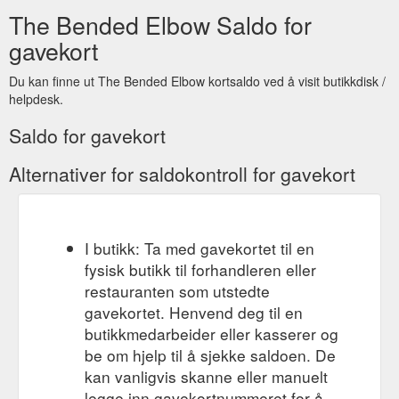
5e5795e7148c&venueid=4474&theme=light&accent=0,0,0
The Bended Elbow Saldo for
gavekort
Du kan finne ut The Bended Elbow kortsaldo ved å visit butikkdisk /
helpdesk.
Saldo for gavekort
Alternativer for saldokontroll for gavekort
I butikk: Ta med gavekortet til en
fysisk butikk til forhandleren eller
restauranten som utstedte
gavekortet. Henvend deg til en
butikkmedarbeider eller kasserer og
be om hjelp til å sjekke saldoen. De
kan vanligvis skanne eller manuelt
legge inn gavekortnummeret for å