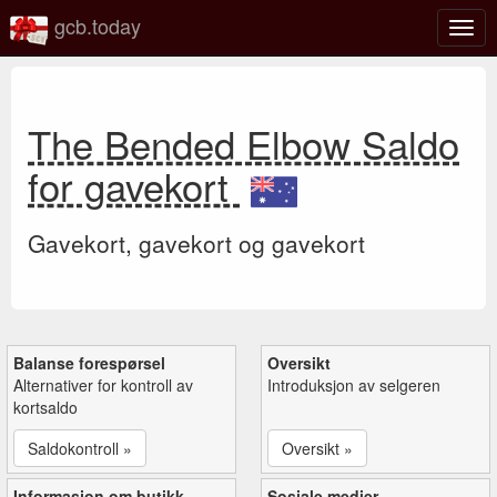
gcb.today
Veks
mell
navi
The Bended Elbow Saldo
for gavekort
Gavekort, gavekort og gavekort
Balanse forespørsel
Oversikt
Alternativer for kontroll av
Introduksjon av selgeren
kortsaldo
Saldokontroll »
Oversikt »
Informasjon om butikk
Sosiale medier