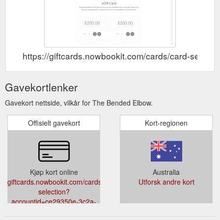
WE ARE ONLY ABLE TO TAKE PHONE BOOKINGS AT THIS
TIME. SORRY FOR ANY INCONVENIENCE. PLEASE CALL
+61 2 60236266.
https://thebendedelbow.com.au/call-us/
https://giftcards.nowbookit.com/cards/card-sel
Gavekortlenker
Gavekort nettside, vilkår for The Bended Elbow.
Offisielt gavekort
Kort-regionen
Kjøp kort online
Australia
giftcards.nowbookit.com/cards/card-
Utforsk andre kort
selection?
accountid=ce29350e-3c2a-
4769-931a-