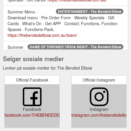
Summer Menu ·
ENTERTAINMENT - The Bended Elbow
Download menu · Pre Order Form · Weekly Specials · Gift
Cards · What's On · Get APP · Contact; Functions. Function
Spaces · Functions Pack.
https://thebendedelbow.com.au/team/
Summer
GAME OF THRONES TRIVIA NIGHT - The Bended Elbow
Menu · Download menu · Pre Order Form · Weekly Specials ·
Selger sosiale medier
Gift Cards · What's On · Get APP · Contact; Functions.
Function Spaces · Functions Pack.
Lenker på sosiale medier for The Bended Elbow
https://thebendedelbow.com.au/game-of-thrones-trivia-night/
Official Facebook
Official Instagram
Summer
CHICKEN SALTIMBOCCA (GF) - The Bended Elbow
Menu · Download menu · Pre Order Form · Weekly Specials ·
Gift Cards · What's On · Get APP · Contact; Functions.
Function Spaces · Functions Pack.
https://thebendedelbow.com.au/our-menu/chicken-roulade/
Facebook
Instagram
facebook.com/THEBENDEDELBOWALBURY
instagram.com/thebendedelbow
The
Lunch Specials Archives - Page 2 of 2 - The Bended Elbow
Bended Elbow. Home · Gift Cards · Reservation · Menu ·
Summer Menu · Download menu · Pre Order Form · Weekly