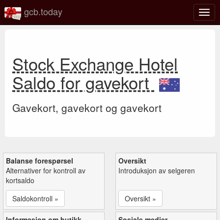
gcb.today
Veks
mell
navi
Stock Exchange Hotel
Saldo for gavekort
Gavekort, gavekort og gavekort
Balanse forespørsel
Oversikt
Alternativer for kontroll av
Introduksjon av selgeren
kortsaldo
Saldokontroll »
Oversikt »
Informasjon om butikk
Sosiale medier