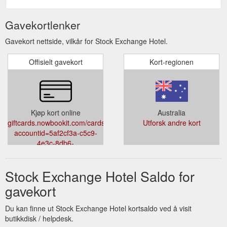
Gavekortlenker
Gavekort nettside, vilkår for Stock Exchange Hotel.
Offisielt gavekort
Kort-regionen
Kjøp kort online
Australia
giftcards.nowbookit.com/cards?
Utforsk andre kort
accountid=5af2cf3a-c5c9-
4e3c-8db6-
85d7f5ad37e5&venueid=4702&theme=light&accent=0,149,135
Stock Exchange Hotel Saldo for
gavekort
Du kan finne ut Stock Exchange Hotel kortsaldo ved å visit
butikkdisk / helpdesk.