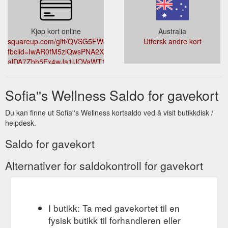
Kjøp kort online
Australia
squareup.com/gift/QVSG5FW8HYZMA/order?
Utforsk andre kort
fbclid=IwAR0fM5ziQwsPNA2Xu5Uqt4ArTErfhN3_-
alDA7Zbh5Ex4wJa1iJOVaWT1GU
Sofia''s Wellness Saldo for gavekort
Du kan finne ut Sofia''s Wellness kortsaldo ved å visit butikkdisk /
helpdesk.
Saldo for gavekort
Alternativer for saldokontroll for gavekort
I butikk: Ta med gavekortet til en
fysisk butikk til forhandleren eller