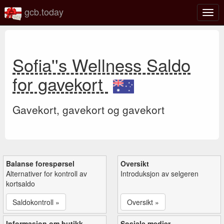
gcb.today
Veks
mell
navi
Sofia''s Wellness Saldo
for gavekort
Gavekort, gavekort og gavekort
Balanse forespørsel
Oversikt
Alternativer for kontroll av
Introduksjon av selgeren
kortsaldo
Saldokontroll »
Oversikt »
Informasjon om butikk
Sosiale medier