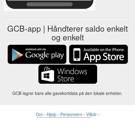
GCB-app | Håndterer saldo enkelt
og enkelt
GCB lagrer bare alle gavekortdata på den lokale enheten.
Om
-
Hjelp
-
Personvern
-
Vilkår
-
Språk
Forandre
©2012-2024 - Gift Card Balance Today - gcb.today - -au-east